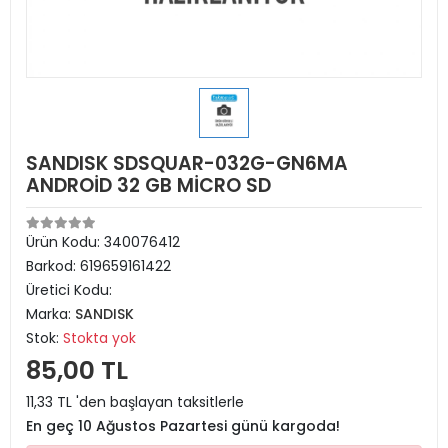
SANDISK SDSQUAR-032G-GN6MA
ANDROİD 32 GB MİCRO SD
Ürün Kodu:
340076412
Barkod:
619659161422
Üretici Kodu:
Marka:
SANDISK
Stok:
Stokta yok
85,00 TL
11,33 TL 'den başlayan taksitlerle
En geç 10 Ağustos Pazartesi günü kargoda!