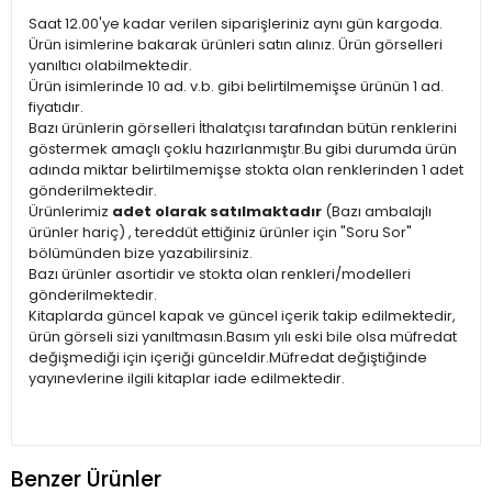
Saat 12.00'ye kadar verilen siparişleriniz aynı gün kargoda.
Ürün isimlerine bakarak ürünleri satın alınız. Ürün görselleri
yanıltıcı olabilmektedir.
Ürün isimlerinde 10 ad. v.b. gibi belirtilmemişse ürünün 1 ad.
fiyatıdır.
Bazı ürünlerin görselleri İthalatçısı tarafından bütün renklerini
göstermek amaçlı çoklu hazırlanmıştır.Bu gibi durumda ürün
adında miktar belirtilmemişse stokta olan renklerinden 1 adet
gönderilmektedir.
Ürünlerimiz
adet olarak satılmaktadır
(Bazı ambalajlı
ürünler hariç) , tereddüt ettiğiniz ürünler için "Soru Sor"
bölümünden bize yazabilirsiniz.
Bazı ürünler asortidir ve stokta olan renkleri/modelleri
gönderilmektedir.
Kitaplarda güncel kapak ve güncel içerik takip edilmektedir,
ürün görseli sizi yanıltmasın.Basım yılı eski bile olsa müfredat
değişmediği için içeriği günceldir.Müfredat değiştiğinde
yayınevlerine ilgili kitaplar iade edilmektedir.
Benzer Ürünler