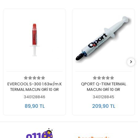
Sepete Ekle
Sepete Ekle
EVERCOOL S-300 1.63w/m.K
QPORT Q-T10M TERMAL
TERMAL MACUN GRİ 10 GR
MACUN GRİ 10 GR
340128846
340128845
89,90 TL
209,90 TL