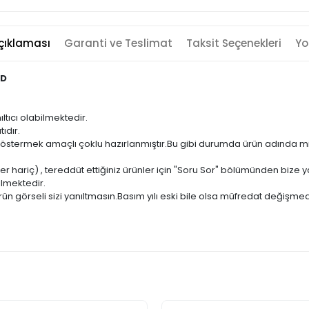
çıklaması
Garanti ve Teslimat
Taksit Seçenekleri
Yo
SD
ıltıcı olabilmektedir.
ıdır.
ni göstermek amaçlı çoklu hazırlanmıştır.Bu gibi durumda ürün adında m
er hariç) , tereddüt ettiğiniz ürünler için "Soru Sor" bölümünden bize ya
ilmektedir.
ün görseli sizi yanıltmasın.Basım yılı eski bile olsa müfredat değişmed