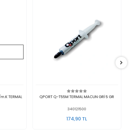
Sepete Ekle
QPORT Q-T55M TERMAL MACUN GRİ 5 GR
340121500
174,90 TL