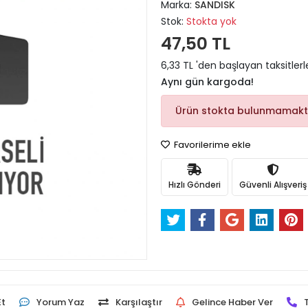
Marka:
SANDISK
Stok:
Stokta yok
47,50 TL
6,33 TL 'den başlayan taksitlerl
Aynı gün kargoda!
Ürün stokta bulunmamakt
Favorilerime ekle
Hızlı Gönderi
Güvenli Alışveriş
Et
Yorum Yaz
Karşılaştır
Gelince Haber Ver