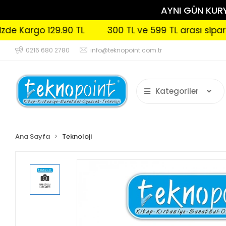
AYNI GÜN KURYE
argo 129.90 TL
300 TL ve 599 TL arası siparişleri
0216 680 2780
info@teknopoint.com.tr
Kategoriler
Ana Sayfa
Teknoloji