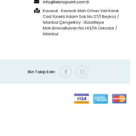
info@teknopoint.com.tr
Kavacık : Kavacık Mah.Orhan Veli Kanık
Cad.Yürekli Adam Sok.No:27/1 Beykoz /
İstanbul Çengelköy : Güzeltepe
Mah.BosnaBulvarı No:143/1A Üsküdar /
İstanbul
Bizi Takip Edin