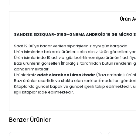
Ürün A
SANDISK SDSQUAR-016G-GN6MA ANDROİD 16 GB MİCRO 
Saat 12.00'ye kadar verilen siparişleriniz aynı gün kargoda.
Ürün isimlerine bakarak ürünleri satın alınız. Ürün görselleri yan
Ürün isimlerinde 10 ad. v.b. gibi belirtilmemişse ürünün 1 ad. fiyat
Bazı ürünlerin görselleri İthalatçısı tarafından bütün renkleri
gönderilmektedir.
Ürünlerimiz
adet olarak satılmaktadır
(Bazı ambalajlı ürünl
Bazı ürünler asortidir ve stokta olan renkleri/modelleri gönder
Kitaplarda güncel kapak ve güncel içerik takip edilmektedir, ür
ilgili kitaplar iade edilmektedir.
Benzer Ürünler