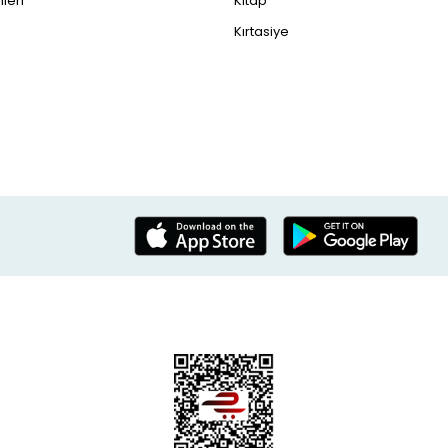
leri
Kitap
Kırtasiye