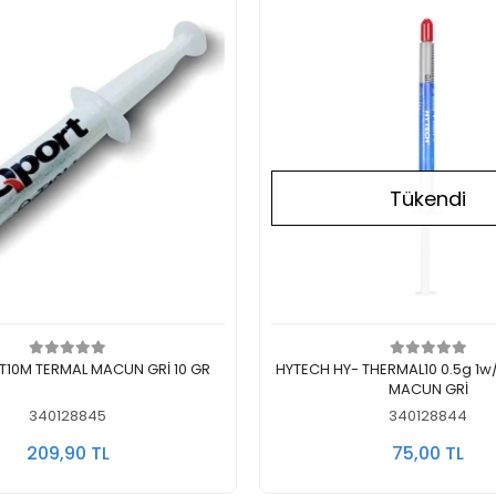
Tükendi
Sepete Ekle
Stokta Yok
10M TERMAL MACUN GRİ 10 GR
HYTECH HY- THERMAL10 0.5g 1w/m.K TERMAL
MACUN GRİ
340128845
340128844
209,90 TL
75,00 TL