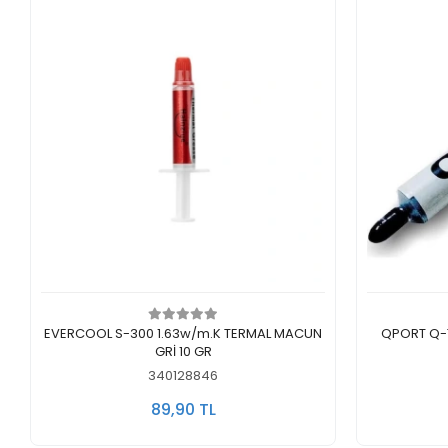
Sepete Ekle
EVERCOOL S-300 1.63w/m.K TERMAL MACUN
QPORT Q-T
GRİ 10 GR
340128846
89,90 TL