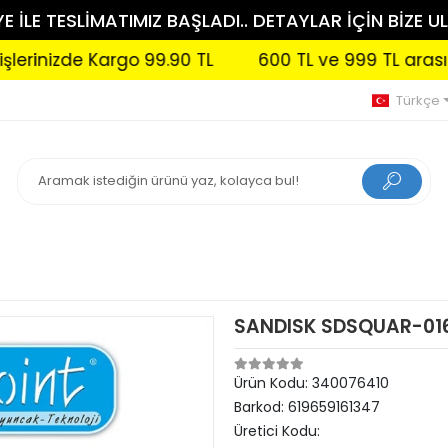
 İLE TESLİMATIMIZ BAŞLADI.. DETAYLAR İÇİN BİZE UL
nizde Kargo 99.90 TL
600 TL ve 999 TL arası sipari
Türkçe
SANDISK SDSQUAR-01
Ürün Kodu:
340076410
Barkod:
619659161347
Üretici Kodu: