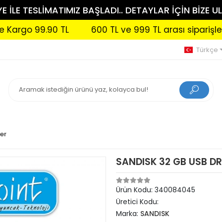
 İLE TESLİMATIMIZ BAŞLADI.. DETAYLAR İÇİN BİZE UL
rgo 99.90 TL
600 TL ve 999 TL arası siparişleriniz
Türkçe
ler
SANDISK 32 GB USB D
Ürün Kodu:
340084045
Üretici Kodu:
Marka:
SANDISK