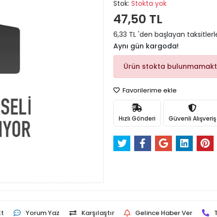
Stok:
Stokta yok
47,50 TL
6,33 TL 'den başlayan taksitlerl
Aynı gün kargoda!
Ürün stokta bulunmamakt
Favorilerime ekle
Hızlı Gönderi
Güvenli Alışveriş
Et
Yorum Yaz
Karşılaştır
Gelince Haber Ver