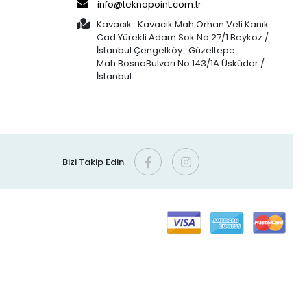
info@teknopoint.com.tr
Kavacık : Kavacık Mah.Orhan Veli Kanık
Cad.Yürekli Adam Sok.No:27/1 Beykoz /
İstanbul Çengelköy : Güzeltepe
Mah.BosnaBulvarı No:143/1A Üsküdar /
İstanbul
Bizi Takip Edin