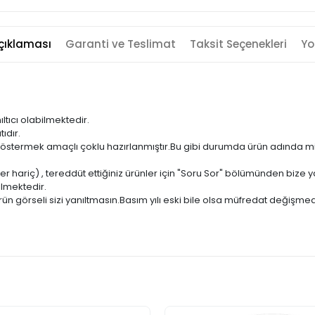
çıklaması
Garanti ve Teslimat
Taksit Seçenekleri
Yo
ıltıcı olabilmektedir.
ıdır.
ni göstermek amaçlı çoklu hazırlanmıştır.Bu gibi durumda ürün adında m
er hariç) , tereddüt ettiğiniz ürünler için "Soru Sor" bölümünden bize ya
ilmektedir.
ün görseli sizi yanıltmasın.Basım yılı eski bile olsa müfredat değişmed