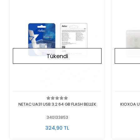
Tükendi
Stokta Yok
NETAC UA31 USB 3.2 64 GB FLASH BELLEK
KIOXOA U301 U
340133853
324,90 TL