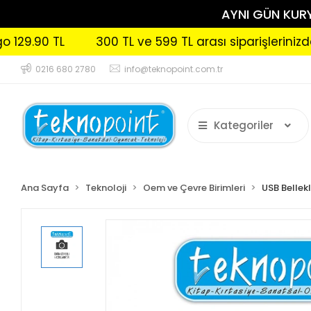
AYNI GÜN KURYE
.90 TL
300 TL ve 599 TL arası siparişlerinizde Ka
0216 680 2780
info@teknopoint.com.tr
Kategoriler
Ana Sayfa
Teknoloji
Oem ve Çevre Birimleri
USB Bellek