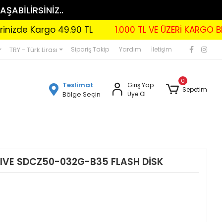
AŞABİLİRSİNİZ..
de Kargo 49.90 TL
1.000 TL VE ÜZERİ KARGO BEDAV
TRY - Türk Lirası
Sipariş Takip
Yardım
İletişim
0
Teslimat
Giriş Yap
Sepetim
Bölge Seçin
Üye Ol
RIVE SDCZ50-032G-B35 FLASH DİSK