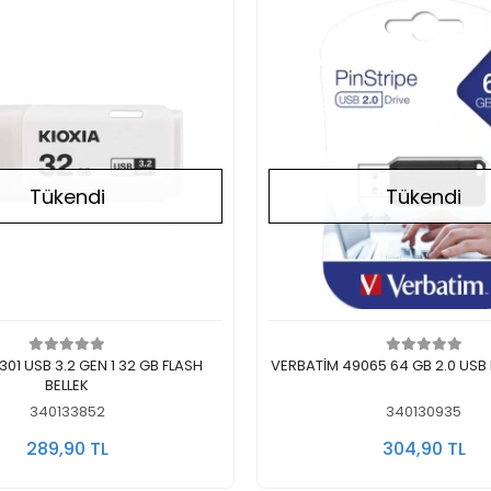
Tükendi
Tükendi
Stokta Yok
Stokta Yok
SB 3.2 GEN 1 32 GB FLASH
VERBATİM 49065 64 GB 2.0 USB 
BELLEK
340133852
340130935
289,90 TL
304,90 TL