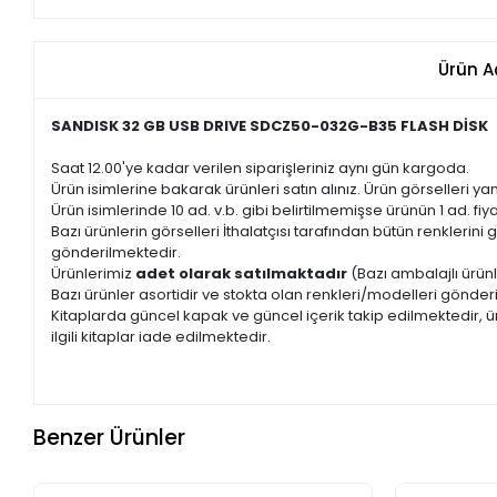
Ürün A
SANDISK 32 GB USB DRIVE SDCZ50-032G-B35 FLASH DİSK
Saat 12.00'ye kadar verilen siparişleriniz aynı gün kargoda.
Ürün isimlerine bakarak ürünleri satın alınız. Ürün görselleri yan
Ürün isimlerinde 10 ad. v.b. gibi belirtilmemişse ürünün 1 ad. fiyat
Bazı ürünlerin görselleri İthalatçısı tarafından bütün renkleri
gönderilmektedir.
Ürünlerimiz
adet olarak satılmaktadır
(Bazı ambalajlı ürünl
Bazı ürünler asortidir ve stokta olan renkleri/modelleri gönder
Kitaplarda güncel kapak ve güncel içerik takip edilmektedir, ür
ilgili kitaplar iade edilmektedir.
Benzer Ürünler