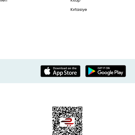
leri
Kitap
Kırtasiye