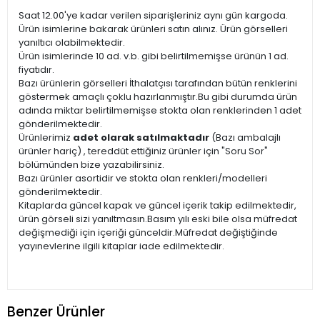
Saat 12.00'ye kadar verilen siparişleriniz aynı gün kargoda.
Ürün isimlerine bakarak ürünleri satın alınız. Ürün görselleri
yanıltıcı olabilmektedir.
Ürün isimlerinde 10 ad. v.b. gibi belirtilmemişse ürünün 1 ad.
fiyatıdır.
Bazı ürünlerin görselleri İthalatçısı tarafından bütün renklerini
göstermek amaçlı çoklu hazırlanmıştır.Bu gibi durumda ürün
adında miktar belirtilmemişse stokta olan renklerinden 1 adet
gönderilmektedir.
Ürünlerimiz
adet olarak satılmaktadır
(Bazı ambalajlı
ürünler hariç) , tereddüt ettiğiniz ürünler için "Soru Sor"
bölümünden bize yazabilirsiniz.
Bazı ürünler asortidir ve stokta olan renkleri/modelleri
gönderilmektedir.
Kitaplarda güncel kapak ve güncel içerik takip edilmektedir,
ürün görseli sizi yanıltmasın.Basım yılı eski bile olsa müfredat
değişmediği için içeriği günceldir.Müfredat değiştiğinde
yayınevlerine ilgili kitaplar iade edilmektedir.
Benzer Ürünler