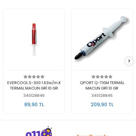
Sepete Ekle
Sepete Ekle
EVERCOOL S-300 1.63w/m.K
QPORT Q-T10M TERMAL
TERMAL MACUN GRİ 10 GR
MACUN GRİ 10 GR
340128846
340128845
89,90 TL
209,90 TL