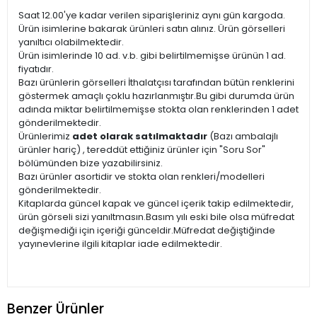
Saat 12.00'ye kadar verilen siparişleriniz aynı gün kargoda.
Ürün isimlerine bakarak ürünleri satın alınız. Ürün görselleri
yanıltıcı olabilmektedir.
Ürün isimlerinde 10 ad. v.b. gibi belirtilmemişse ürünün 1 ad.
fiyatıdır.
Bazı ürünlerin görselleri İthalatçısı tarafından bütün renklerini
göstermek amaçlı çoklu hazırlanmıştır.Bu gibi durumda ürün
adında miktar belirtilmemişse stokta olan renklerinden 1 adet
gönderilmektedir.
Ürünlerimiz
adet olarak satılmaktadır
(Bazı ambalajlı
ürünler hariç) , tereddüt ettiğiniz ürünler için "Soru Sor"
bölümünden bize yazabilirsiniz.
Bazı ürünler asortidir ve stokta olan renkleri/modelleri
gönderilmektedir.
Kitaplarda güncel kapak ve güncel içerik takip edilmektedir,
ürün görseli sizi yanıltmasın.Basım yılı eski bile olsa müfredat
değişmediği için içeriği günceldir.Müfredat değiştiğinde
yayınevlerine ilgili kitaplar iade edilmektedir.
Benzer Ürünler