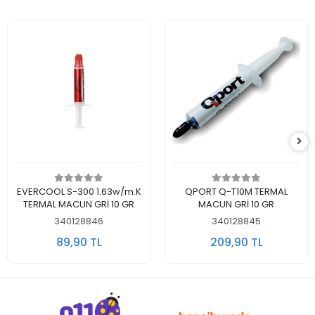
Sepete Ekle
Sepete Ekle
EVERCOOL S-300 1.63w/m.K
QPORT Q-T10M TERMAL
TERMAL MACUN GRİ 10 GR
MACUN GRİ 10 GR
340128846
340128845
89,90 TL
209,90 TL