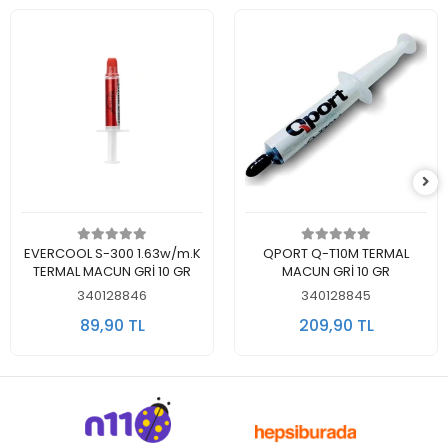
Sepete Ekle
Sepete Ekle
EVERCOOL S-300 1.63w/m.K
QPORT Q-T10M TERMAL
TERMAL MACUN GRİ 10 GR
MACUN GRİ 10 GR
340128846
340128845
89,90 TL
209,90 TL