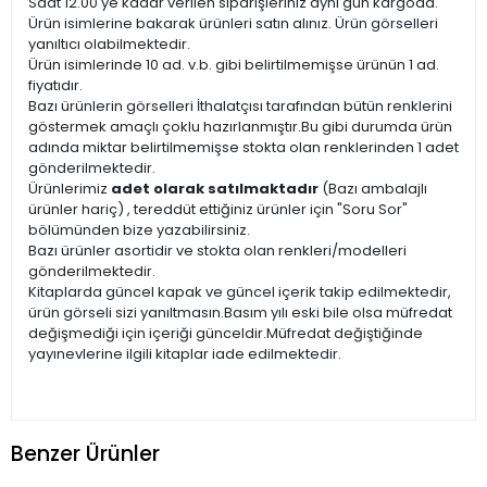
Saat 12.00'ye kadar verilen siparişleriniz aynı gün kargoda.
Ürün isimlerine bakarak ürünleri satın alınız. Ürün görselleri
yanıltıcı olabilmektedir.
Ürün isimlerinde 10 ad. v.b. gibi belirtilmemişse ürünün 1 ad.
fiyatıdır.
Bazı ürünlerin görselleri İthalatçısı tarafından bütün renklerini
göstermek amaçlı çoklu hazırlanmıştır.Bu gibi durumda ürün
adında miktar belirtilmemişse stokta olan renklerinden 1 adet
gönderilmektedir.
Ürünlerimiz
adet olarak satılmaktadır
(Bazı ambalajlı
ürünler hariç) , tereddüt ettiğiniz ürünler için "Soru Sor"
bölümünden bize yazabilirsiniz.
Bazı ürünler asortidir ve stokta olan renkleri/modelleri
gönderilmektedir.
Kitaplarda güncel kapak ve güncel içerik takip edilmektedir,
ürün görseli sizi yanıltmasın.Basım yılı eski bile olsa müfredat
değişmediği için içeriği günceldir.Müfredat değiştiğinde
yayınevlerine ilgili kitaplar iade edilmektedir.
Benzer Ürünler