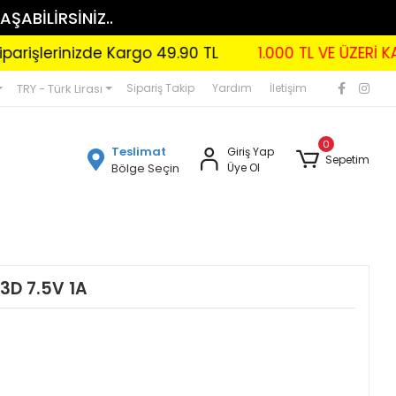
AŞABİLİRSİNİZ..
lerinizde Kargo 49.90 TL
1.000 TL VE ÜZERİ KARGO
TRY - Türk Lirası
Sipariş Takip
Yardım
İletişim
0
Teslimat
Giriş Yap
Sepetim
Bölge Seçin
Üye Ol
3D 7.5V 1A