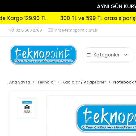
AYNI GÜN KURYE
rgo 129.90 TL
300 TL ve 599 TL arası siparişlerini
0216 680 2780
info@teknopoint.com.tr
Kategoriler
Ana Sayfa
Teknoloji
Kablolar / Adaptörler
Notebook A