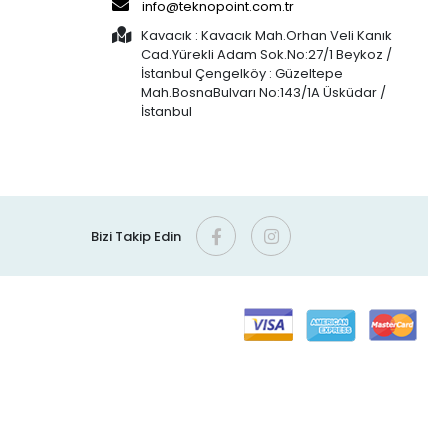
info@teknopoint.com.tr
Kavacık : Kavacık Mah.Orhan Veli Kanık
Cad.Yürekli Adam Sok.No:27/1 Beykoz /
İstanbul Çengelköy : Güzeltepe
Mah.BosnaBulvarı No:143/1A Üsküdar /
İstanbul
Bizi Takip Edin