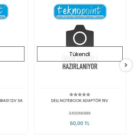
Tükendi
Stokta Yok
BA01 12V 3A
DELL NOTEBOOK ADAPTÖR 19V
340066986
60,00 TL