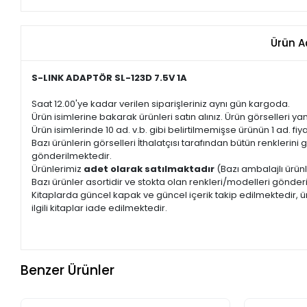
Ürün A
S-LINK ADAPTÖR SL-123D 7.5V 1A
Saat 12.00'ye kadar verilen siparişleriniz aynı gün kargoda.
Ürün isimlerine bakarak ürünleri satın alınız. Ürün görselleri yan
Ürün isimlerinde 10 ad. v.b. gibi belirtilmemişse ürünün 1 ad. fiyat
Bazı ürünlerin görselleri İthalatçısı tarafından bütün renkleri
gönderilmektedir.
Ürünlerimiz
adet olarak satılmaktadır
(Bazı ambalajlı ürünl
Bazı ürünler asortidir ve stokta olan renkleri/modelleri gönder
Kitaplarda güncel kapak ve güncel içerik takip edilmektedir, ür
ilgili kitaplar iade edilmektedir.
Benzer Ürünler