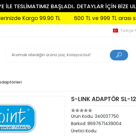
 İLE TESLİMATIMIZ BAŞLADI.. DETAYLAR İÇİN BİZE UL
zde Kargo 99.90 TL
600 TL ve 999 TL arası sipariş
Türkçe
daptörleri
S-LINK ADAPTÖR SL-12
Ürün Kodu:
340037750
Barkod:
8697671439004
Üretici Kodu: