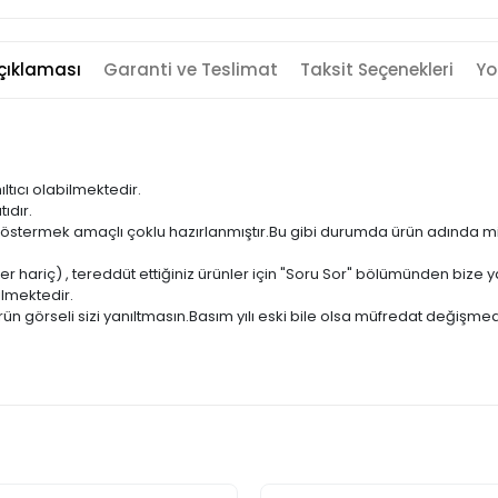
çıklaması
Garanti ve Teslimat
Taksit Seçenekleri
Yo
ıltıcı olabilmektedir.
ıdır.
ni göstermek amaçlı çoklu hazırlanmıştır.Bu gibi durumda ürün adında m
er hariç) , tereddüt ettiğiniz ürünler için "Soru Sor" bölümünden bize ya
ilmektedir.
ün görseli sizi yanıltmasın.Basım yılı eski bile olsa müfredat değişmed