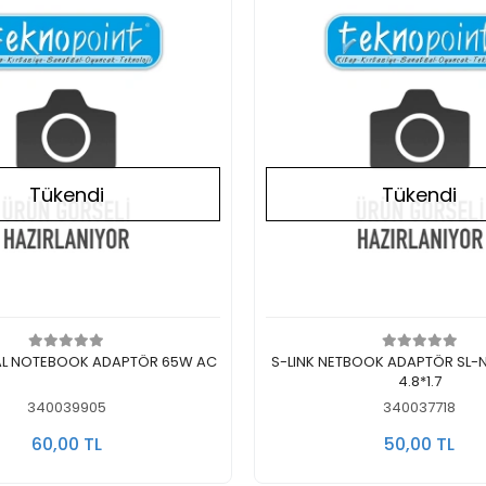
Tükendi
Tükendi
Stokta Yok
Stokta Yok
NAL NOTEBOOK ADAPTÖR 65W AC
S-LINK NETBOOK ADAPTÖR SL-N
4.8*1.7
340039905
340037718
60,00 TL
50,00 TL