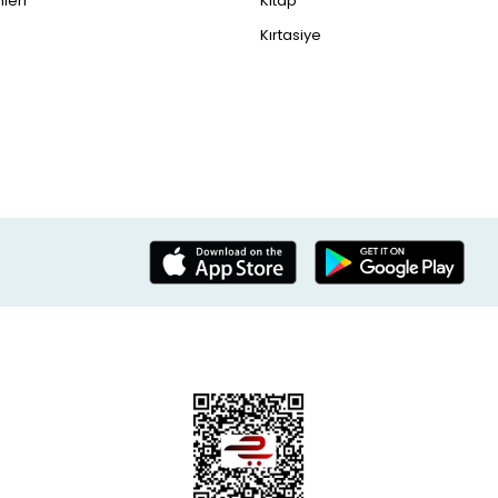
leri
Kitap
Kırtasiye