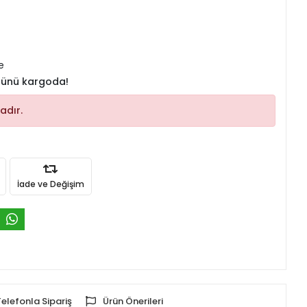
e
 günü kargoda!
adır.
İade ve Değişim
Telefonla Sipariş
Ürün Önerileri