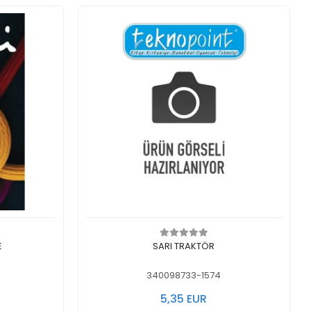
legen
In den Warenkorb legen
E
SARI TRAKTÖR
340098733-1574
5,35 EUR