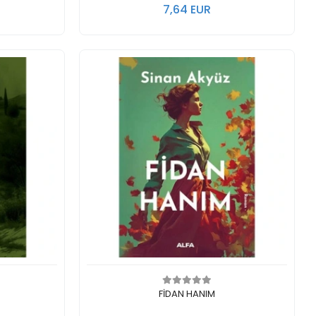
7,64 EUR
legen
In den Warenkorb legen
I
FİDAN HANIM