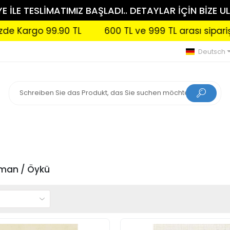
 İLE TESLİMATIMIZ BAŞLADI.. DETAYLAR İÇİN BİZE UL
 TL
600 TL ve 999 TL arası siparişlerinizde Kargo
Deutsch
oman / Öykü