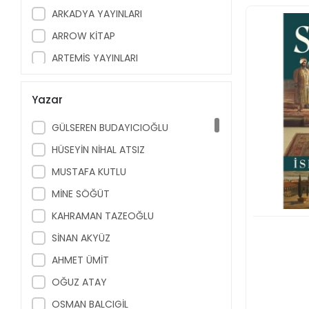
ARKADYA YAYINLARI
Din / Tasavvuf / Mitoloji
Popüler Bilim
ARROW KİTAP
Çizgi Roman
ARTEMİS YAYINLARI
AVRUPA YAKASI YAYINLARI
Yazar
AYRINTI YAYINLARI
AZ KİTAP
GÜLSEREN BUDAYICIOĞLU
BABIALİ KİTAPLIĞI
HÜSEYİN NİHAL ATSIZ
BABIALİ KÜLTÜR YAYINCILIĞI
MUSTAFA KUTLU
BİLGE KÜLTÜR SANAT YAYINLARI
MİNE SÖĞÜT
BİLGİ YAYINEVİ
KAHRAMAN TAZEOĞLU
CAN SANAT YAYINLARI
SİNAN AKYÜZ
CAN YAYINLARI
AHMET ÜMİT
CARPE DİEM KİTAP
OĞUZ ATAY
ÇELİK YAYINEVİ
OSMAN BALCIGİL