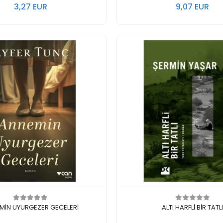
3,27 EUR
9,07 EUR
In den Warenkorb legen
In den Warenkorb 
MİN UYURGEZER GECELERİ
ALTI HARFLİ BİR TATL