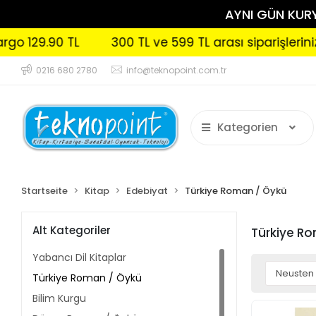
AYNI GÜN KURYE
300 TL ve 599 TL arası siparişlerinizde Kargo 99.90
0216 680 2780
info@teknopoint.com.tr
Kategorien
Startseite
Kitap
Edebiyat
Türkiye Roman / Öykü
Alt Kategoriler
Türkiye R
Yabancı Dil Kitaplar
Türkiye Roman / Öykü
Bilim Kurgu