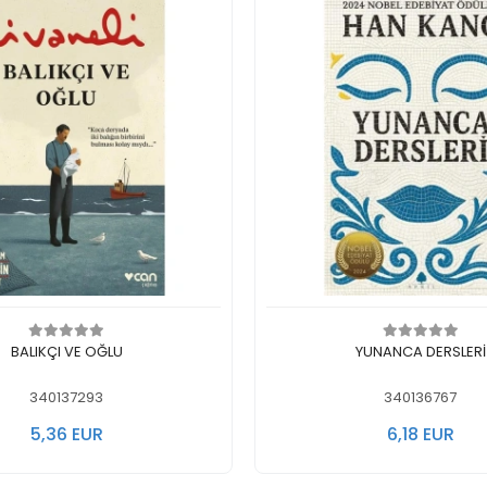
In den Warenkorb legen
In den Warenkorb 
BALIKÇI VE OĞLU
YUNANCA DERSLERİ
340137293
340136767
5,36 EUR
6,18 EUR