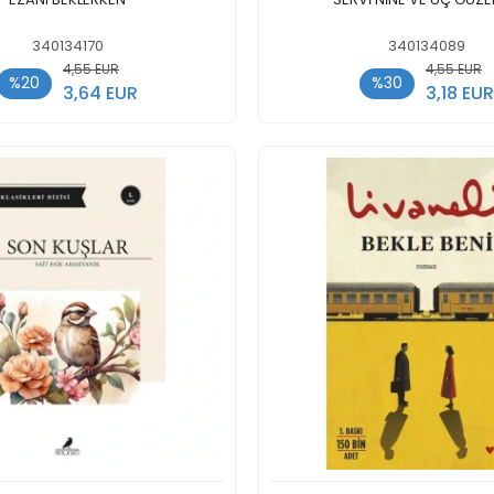
340134170
340134089
4,55 EUR
4,55 EUR
%20
%30
3,64 EUR
3,18 EUR