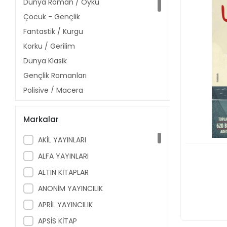
Dünya Roman / Öykü
Çocuk - Gençlik
Fantastik / Kurgu
Korku / Gerilim
Dünya Klasik
Gençlik Romanları
Polisiye / Macera
Biyografi / Günlük / Anı
Markalar
Şiir
Türkiye Klasik
AKİL YAYINLARI
Edebiyat İnceleme
ALFA YAYINLARI
Deneme / Anlatı
ALTIN KİTAPLAR
Felsefe / Sosyoloji
ANONİM YAYINCILIK
Sinema / Tiyatro / Oyun / Müzik
APRİL YAYINCILIK
Denemeler
APSİS KİTAP
Kişisel gelişim / Psikoloji