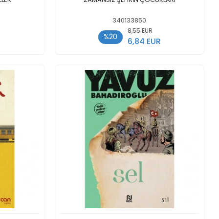
340133850
8,55 EUR
%20
6,84 EUR