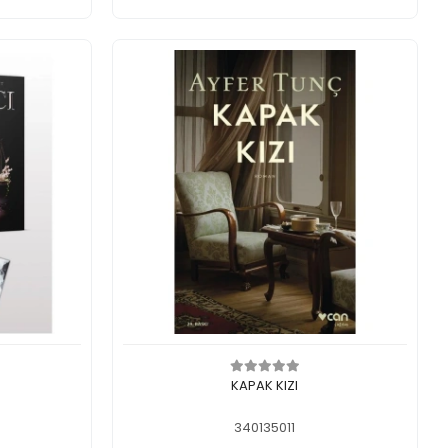
legen
In den Warenkorb legen
KAPAK KIZI
340135011