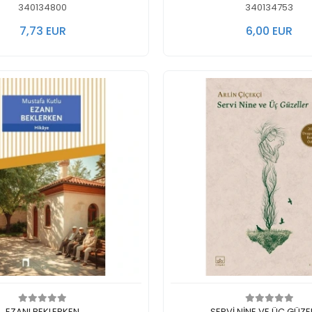
340134800
340134753
7,73 EUR
6,00 EUR
In den Warenkorb legen
In den Warenkorb 
EZANI BEKLERKEN
SERVİ NİNE VE ÜÇ GÜZE