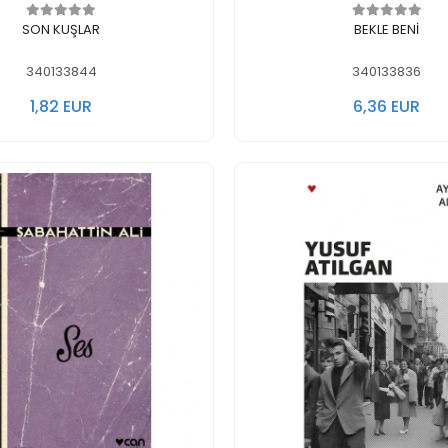
In den Warenkorb legen
In den Warenkorb 
SON KUŞLAR
BEKLE BENİ
340133844
340133836
1,82 EUR
6,36 EUR