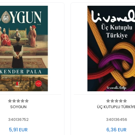
In den Warenkorb legen
In den Warenkorb 
SOYGUN
ÜÇ KUTUPLU TÜRKİY
340136752
340136456
5,91 EUR
6,36 EUR