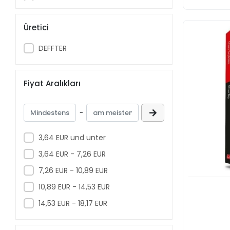
CENOVA YAYINLARI
ORHAN VELİ KANIK
ÇINAR YAYINLARI
Üretici
ARDA EREL
ÇINARALTI YAYINLARI
ZÜLFÜ LİVANELİ
DEFFTER
CİNİUS YAYINLARI
EZGİN KILIÇ
CUMHURİYET KİTAPLARI
ADALET AĞAOĞLU
Fiyat Aralıkları
DEFFTER
ORHAN VELİ
DERGAH YAYINLARI
MUSTAFA ULUSOY
-
DESTEK YAYINLARI
HAKAN GÜNDAY
3,64 EUR und unter
DEX KİTAP
NECATİ CUMALI
3,64 EUR - 7,26 EUR
DEX YAYINLARI
NAZAN BEKİROĞLU
7,26 EUR - 10,89 EUR
DOĞAN EGMONT YAYINCILIK
TARIK BUĞRA
10,89 EUR - 14,53 EUR
DOĞAN KİTAP
MEHMED NİYAZİ
14,53 EUR - 18,17 EUR
DOKUZ ÇOCUK YAYINLARI
HALİL CİBRAN
DOKUZ YAYINLARI
SABAHATTİN ALİ