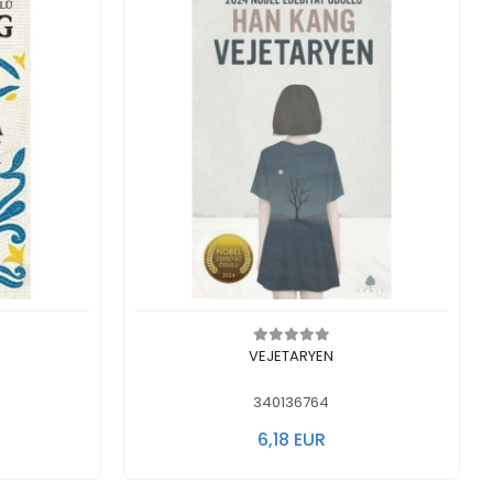
legen
In den Warenkorb legen
VEJETARYEN
340136764
6,18 EUR