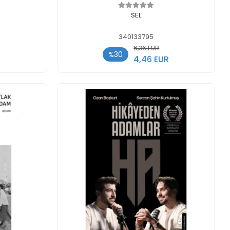
legen
In den Warenkorb legen
SEL
340133795
6,36 EUR
%30
4,46 EUR