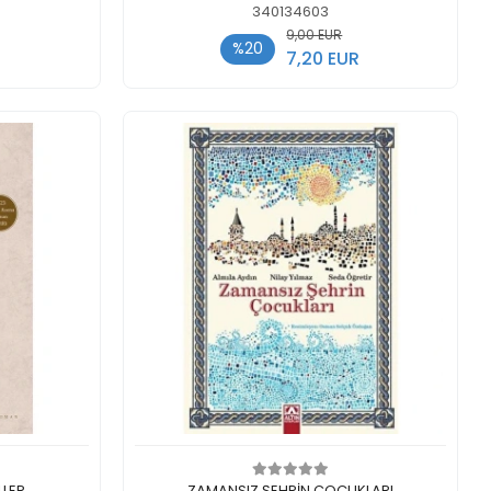
340134603
9,00 EUR
%20
7,20 EUR
legen
In den Warenkorb legen
LLER
ZAMANSIZ ŞEHRİN ÇOCUKLARI