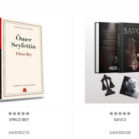
In den Warenkorb legen
In den Warenkorb 
EFRUZ BEY
SAVCI
340135273
340135028