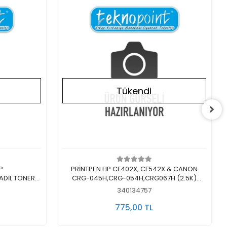
Tükendi
Stokta Yok
P
PRİNTPEN HP CF402X, CF542X & CANON
CRG-045H,CRG-054H,CRG067H (2.5K)
MUADİL TONER YELLOW
340134757
775,00 TL