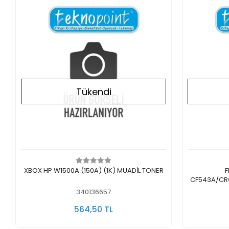
Tükendi
Stokta Yok
XBOX HP W1500A (150A) (1K) MUADİL TONER
F
CF543A/CR
340136657
564,50 TL