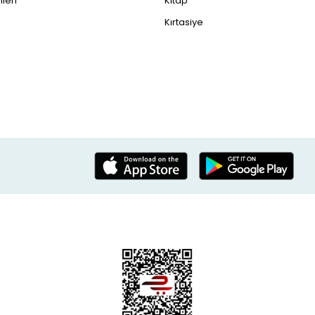
leri
Kitap
Kırtasiye