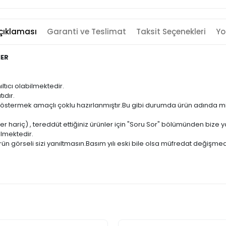
çıklaması
Garanti ve Teslimat
Taksit Seçenekleri
Yo
NER
ıltıcı olabilmektedir.
ıdır.
ni göstermek amaçlı çoklu hazırlanmıştır.Bu gibi durumda ürün adında m
er hariç) , tereddüt ettiğiniz ürünler için "Soru Sor" bölümünden bize ya
ilmektedir.
ün görseli sizi yanıltmasın.Basım yılı eski bile olsa müfredat değişmed