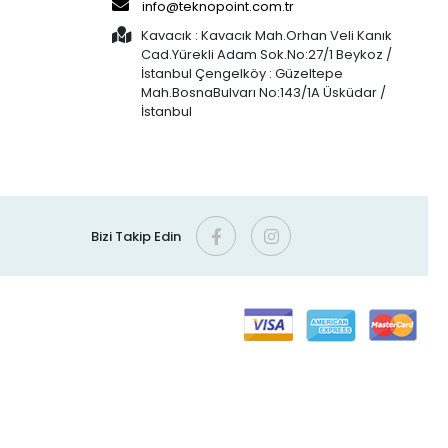
info@teknopoint.com.tr
Kavacık : Kavacık Mah.Orhan Veli Kanık
Cad.Yürekli Adam Sok.No:27/1 Beykoz /
İstanbul Çengelköy : Güzeltepe
Mah.BosnaBulvarı No:143/1A Üsküdar /
İstanbul
Bizi Takip Edin