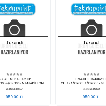
Tükendi
Tükendi
Stokta Yok
Stokta Yok
RAGILE ST15431AM HP
FRAGILE ST15431AY H
G054/CRG067 M MUADİL TONER
CF542A/CRG054/CRG067 MUADİL TONER
KIRMIZI
SARI
340134952
340134950
950,00 TL
950,00 TL