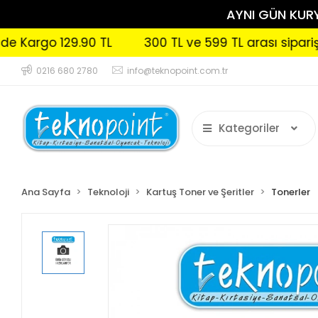
AYNI GÜN KURYE
Kargo 129.90 TL
300 TL ve 599 TL arası siparişleri
0216 680 2780
info@teknopoint.com.tr
Kategoriler
Ana Sayfa
Teknoloji
Kartuş Toner ve Şeritler
Tonerler