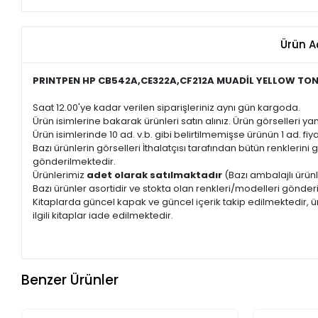
Ürün A
PRINTPEN HP CB542A,CE322A,CF212A MUADİL YELLOW TO
Saat 12.00'ye kadar verilen siparişleriniz aynı gün kargoda.
Ürün isimlerine bakarak ürünleri satın alınız. Ürün görselleri yan
Ürün isimlerinde 10 ad. v.b. gibi belirtilmemişse ürünün 1 ad. fiyat
Bazı ürünlerin görselleri İthalatçısı tarafından bütün renkleri
gönderilmektedir.
Ürünlerimiz
adet olarak satılmaktadır
(Bazı ambalajlı ürünl
Bazı ürünler asortidir ve stokta olan renkleri/modelleri gönder
Kitaplarda güncel kapak ve güncel içerik takip edilmektedir, ür
ilgili kitaplar iade edilmektedir.
Benzer Ürünler