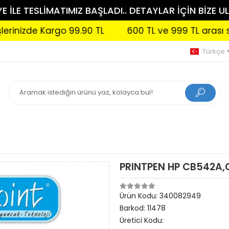
 İLE TESLİMATIMIZ BAŞLADI.. DETAYLAR İÇİN BİZE UL
nizde Kargo 99.90 TL
600 TL ve 999 TL arası sipar
Türkçe
PRINTPEN HP CB542A,
Ürün Kodu:
340082949
Barkod:
11478
Üretici Kodu: