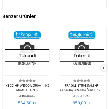
Benzer Ürünler
Tükendi
Tükendi
Stokta Yok
Stokta Yok
XBOX HP W1500A (150A) (1K)
FRAGILE ST15431AM HP
MUADİL TONER
CF543A/CRG054/CRG067 M
MUADİL TONER KIRMIZI
340136657
340134952
564,50 TL
950,00 TL