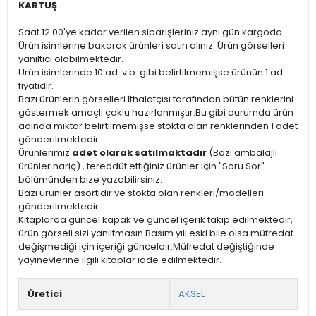
KARTUŞ
Saat 12.00'ye kadar verilen siparişleriniz aynı gün kargoda.
Ürün isimlerine bakarak ürünleri satın alınız. Ürün görselleri
yanıltıcı olabilmektedir.
Ürün isimlerinde 10 ad. v.b. gibi belirtilmemişse ürünün 1 ad.
fiyatıdır.
Bazı ürünlerin görselleri İthalatçısı tarafından bütün renklerini
göstermek amaçlı çoklu hazırlanmıştır.Bu gibi durumda ürün
adında miktar belirtilmemişse stokta olan renklerinden 1 adet
gönderilmektedir.
Ürünlerimiz
adet olarak satılmaktadır
(Bazı ambalajlı
ürünler hariç) , tereddüt ettiğiniz ürünler için "Soru Sor"
bölümünden bize yazabilirsiniz.
Bazı ürünler asortidir ve stokta olan renkleri/modelleri
gönderilmektedir.
Kitaplarda güncel kapak ve güncel içerik takip edilmektedir,
ürün görseli sizi yanıltmasın.Basım yılı eski bile olsa müfredat
değişmediği için içeriği günceldir.Müfredat değiştiğinde
yayınevlerine ilgili kitaplar iade edilmektedir.
Üretici
AKSEL