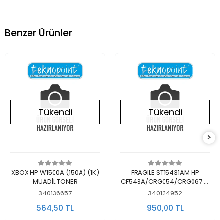
Benzer Ürünler
Tükendi
Tükendi
Stokta Yok
Stokta Yok
XBOX HP W1500A (150A) (1K)
FRAGILE ST15431AM HP
MUADİL TONER
CF543A/CRG054/CRG067 M
MUADİL TONER KIRMIZI
340136657
340134952
564,50 TL
950,00 TL