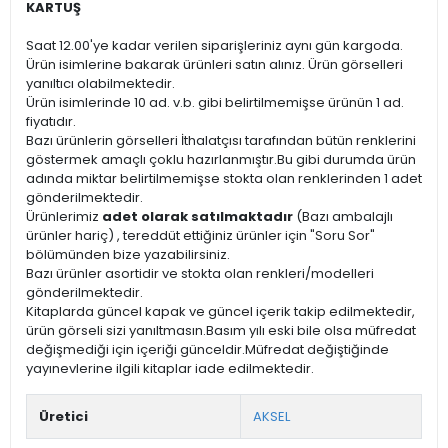
KARTUŞ
Saat 12.00'ye kadar verilen siparişleriniz aynı gün kargoda.
Ürün isimlerine bakarak ürünleri satın alınız. Ürün görselleri
yanıltıcı olabilmektedir.
Ürün isimlerinde 10 ad. v.b. gibi belirtilmemişse ürünün 1 ad.
fiyatıdır.
Bazı ürünlerin görselleri İthalatçısı tarafından bütün renklerini
göstermek amaçlı çoklu hazırlanmıştır.Bu gibi durumda ürün
adında miktar belirtilmemişse stokta olan renklerinden 1 adet
gönderilmektedir.
Ürünlerimiz
adet olarak satılmaktadır
(Bazı ambalajlı
ürünler hariç) , tereddüt ettiğiniz ürünler için "Soru Sor"
bölümünden bize yazabilirsiniz.
Bazı ürünler asortidir ve stokta olan renkleri/modelleri
gönderilmektedir.
Kitaplarda güncel kapak ve güncel içerik takip edilmektedir,
ürün görseli sizi yanıltmasın.Basım yılı eski bile olsa müfredat
değişmediği için içeriği günceldir.Müfredat değiştiğinde
yayınevlerine ilgili kitaplar iade edilmektedir.
Üretici
AKSEL