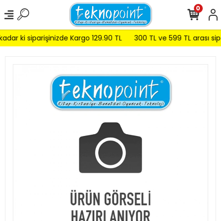
0
dar ki siparişinizde Kargo 129.90 TL
300 TL ve 599 TL arası sipa