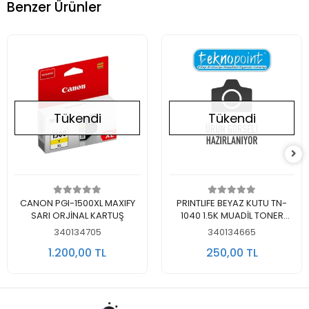
Benzer Ürünler
Tükendi
Tükendi
Stokta Yok
Stokta Yok
CANON PGI-1500XL MAXIFY
PRINTLIFE BEYAZ KUTU TN-
SARI ORJİNAL KARTUŞ
1040 1.5K MUADİL TONER
SİYAH
340134705
340134665
1.200,00 TL
250,00 TL