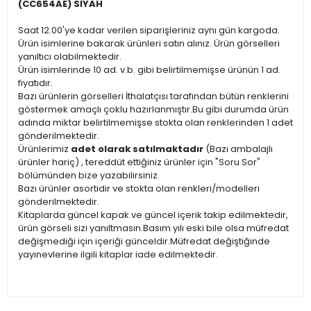
(CC654AE) SİYAH
Saat 12.00'ye kadar verilen siparişleriniz aynı gün kargoda.
Ürün isimlerine bakarak ürünleri satın alınız. Ürün görselleri
yanıltıcı olabilmektedir.
Ürün isimlerinde 10 ad. v.b. gibi belirtilmemişse ürünün 1 ad.
fiyatıdır.
Bazı ürünlerin görselleri İthalatçısı tarafından bütün renklerini
göstermek amaçlı çoklu hazırlanmıştır.Bu gibi durumda ürün
adında miktar belirtilmemişse stokta olan renklerinden 1 adet
gönderilmektedir.
Ürünlerimiz
adet olarak satılmaktadır
(Bazı ambalajlı
ürünler hariç) , tereddüt ettiğiniz ürünler için "Soru Sor"
bölümünden bize yazabilirsiniz.
Bazı ürünler asortidir ve stokta olan renkleri/modelleri
gönderilmektedir.
Kitaplarda güncel kapak ve güncel içerik takip edilmektedir,
ürün görseli sizi yanıltmasın.Basım yılı eski bile olsa müfredat
değişmediği için içeriği günceldir.Müfredat değiştiğinde
yayınevlerine ilgili kitaplar iade edilmektedir.