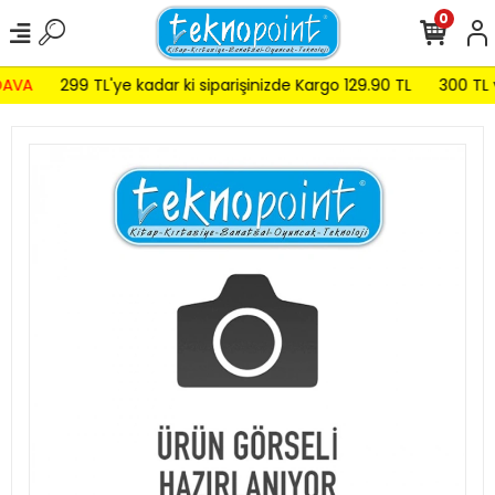
0
AVA
299 TL'ye kadar ki siparişinizde Kargo 129.90 TL
300 TL ve