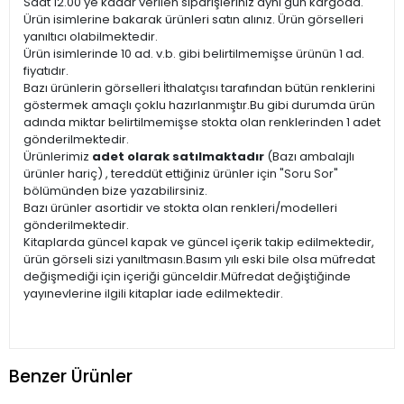
Saat 12.00'ye kadar verilen siparişleriniz aynı gün kargoda.
Ürün isimlerine bakarak ürünleri satın alınız. Ürün görselleri
yanıltıcı olabilmektedir.
Ürün isimlerinde 10 ad. v.b. gibi belirtilmemişse ürünün 1 ad.
fiyatıdır.
Bazı ürünlerin görselleri İthalatçısı tarafından bütün renklerini
göstermek amaçlı çoklu hazırlanmıştır.Bu gibi durumda ürün
adında miktar belirtilmemişse stokta olan renklerinden 1 adet
gönderilmektedir.
Ürünlerimiz
adet olarak satılmaktadır
(Bazı ambalajlı
ürünler hariç) , tereddüt ettiğiniz ürünler için "Soru Sor"
bölümünden bize yazabilirsiniz.
Bazı ürünler asortidir ve stokta olan renkleri/modelleri
gönderilmektedir.
Kitaplarda güncel kapak ve güncel içerik takip edilmektedir,
ürün görseli sizi yanıltmasın.Basım yılı eski bile olsa müfredat
değişmediği için içeriği günceldir.Müfredat değiştiğinde
yayınevlerine ilgili kitaplar iade edilmektedir.
Benzer Ürünler