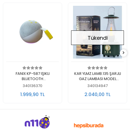
Tükendi
Sepete Ekle
Stokta Yok
FANIX KP-587 IŞIKLI
KAR YLMZ.LAMB.135 ŞARJLI
BLUETOOTH
GAZ LAMBASI MODEL
WIRELESS/RADYO SPEAKER
AYARLANABİLİR MASA
340136370
340134947
BOOM - MASAÜSTÜ
LAMBASI BLUETOOTH
1.999,90 TL
2.040,00 TL
YUVARLAK HOPARLÖR
SPEAKER