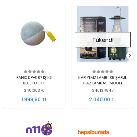
Tükendi
Sepete Ekle
Stokta Yok
FANIX KP-587 IŞIKLI
KAR YLMZ.LAMB.135 ŞARJLI
BLUETOOTH
GAZ LAMBASI MODEL
WIRELESS/RADYO SPEAKER
AYARLANABİLİR MASA
340136370
340134947
BOOM - MASAÜSTÜ
LAMBASI BLUETOOTH
1.999,90 TL
2.040,00 TL
YUVARLAK HOPARLÖR
SPEAKER