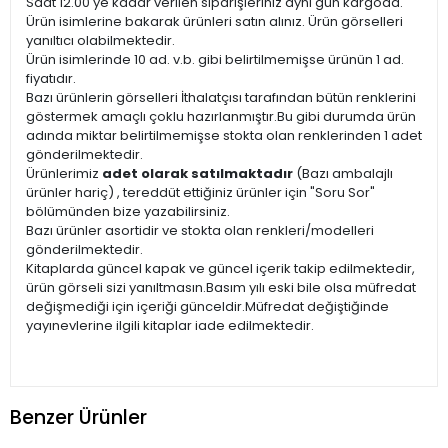
Saat 12.00'ye kadar verilen siparişleriniz aynı gün kargoda.
Ürün isimlerine bakarak ürünleri satın alınız. Ürün görselleri
yanıltıcı olabilmektedir.
Ürün isimlerinde 10 ad. v.b. gibi belirtilmemişse ürünün 1 ad.
fiyatıdır.
Bazı ürünlerin görselleri İthalatçısı tarafından bütün renklerini
göstermek amaçlı çoklu hazırlanmıştır.Bu gibi durumda ürün
adında miktar belirtilmemişse stokta olan renklerinden 1 adet
gönderilmektedir.
Ürünlerimiz
adet olarak satılmaktadır
(Bazı ambalajlı
ürünler hariç) , tereddüt ettiğiniz ürünler için "Soru Sor"
bölümünden bize yazabilirsiniz.
Bazı ürünler asortidir ve stokta olan renkleri/modelleri
gönderilmektedir.
Kitaplarda güncel kapak ve güncel içerik takip edilmektedir,
ürün görseli sizi yanıltmasın.Basım yılı eski bile olsa müfredat
değişmediği için içeriği günceldir.Müfredat değiştiğinde
yayınevlerine ilgili kitaplar iade edilmektedir.
Benzer Ürünler