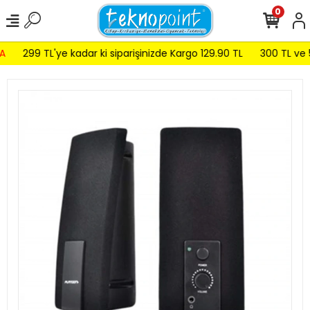
0
299 TL'ye kadar ki siparişinizde Kargo 129.90 TL
300 TL ve 59