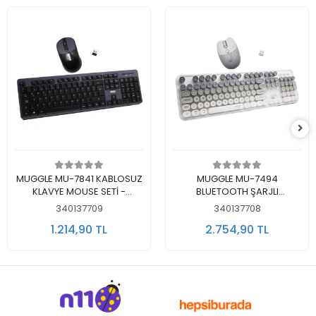
Sepete Ekle
Sepete Ekle
MUGGLE MU-7841 KABLOSUZ
MUGGLE MU-7494
KLAVYE MOUSE SETİ -
BLUETOOTH ŞARJLI
(SİYAH)
KABLOSUZ KLAVYE MOUSE
340137709
340137708
SETİ - (BEYAZ - GRİ))
1.214,90 TL
2.754,90 TL