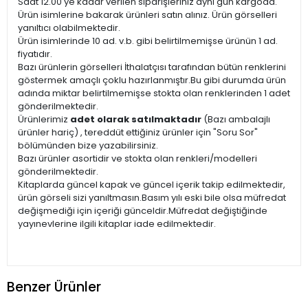
Saat 12.00'ye kadar verilen siparişleriniz aynı gün kargoda.
Ürün isimlerine bakarak ürünleri satın alınız. Ürün görselleri
yanıltıcı olabilmektedir.
Ürün isimlerinde 10 ad. v.b. gibi belirtilmemişse ürünün 1 ad.
fiyatıdır.
Bazı ürünlerin görselleri İthalatçısı tarafından bütün renklerini
göstermek amaçlı çoklu hazırlanmıştır.Bu gibi durumda ürün
adında miktar belirtilmemişse stokta olan renklerinden 1 adet
gönderilmektedir.
Ürünlerimiz
adet olarak satılmaktadır
(Bazı ambalajlı
ürünler hariç) , tereddüt ettiğiniz ürünler için "Soru Sor"
bölümünden bize yazabilirsiniz.
Bazı ürünler asortidir ve stokta olan renkleri/modelleri
gönderilmektedir.
Kitaplarda güncel kapak ve güncel içerik takip edilmektedir,
ürün görseli sizi yanıltmasın.Basım yılı eski bile olsa müfredat
değişmediği için içeriği günceldir.Müfredat değiştiğinde
yayınevlerine ilgili kitaplar iade edilmektedir.
Benzer Ürünler