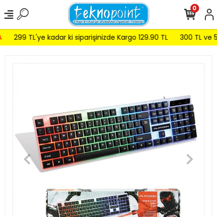
0
299 TL'ye kadar ki siparişinizde Kargo 129.90 TL
300 TL ve 599