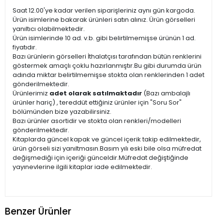
Saat 12.00'ye kadar verilen siparişleriniz aynı gün kargoda.
Ürün isimlerine bakarak ürünleri satın alınız. Ürün görselleri
yanıltıcı olabilmektedir.
Ürün isimlerinde 10 ad. v.b. gibi belirtilmemişse ürünün 1 ad.
fiyatıdır.
Bazı ürünlerin görselleri İthalatçısı tarafından bütün renklerini
göstermek amaçlı çoklu hazırlanmıştır.Bu gibi durumda ürün
adında miktar belirtilmemişse stokta olan renklerinden 1 adet
gönderilmektedir.
Ürünlerimiz
adet olarak satılmaktadır
(Bazı ambalajlı
ürünler hariç) , tereddüt ettiğiniz ürünler için "Soru Sor"
bölümünden bize yazabilirsiniz.
Bazı ürünler asortidir ve stokta olan renkleri/modelleri
gönderilmektedir.
Kitaplarda güncel kapak ve güncel içerik takip edilmektedir,
ürün görseli sizi yanıltmasın.Basım yılı eski bile olsa müfredat
değişmediği için içeriği günceldir.Müfredat değiştiğinde
yayınevlerine ilgili kitaplar iade edilmektedir.
Benzer Ürünler