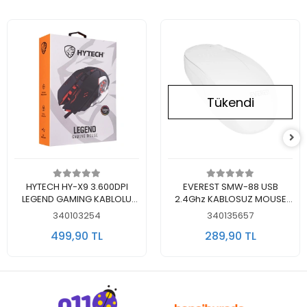
Tükendi
Sepete Ekle
Stokta Yok
HYTECH HY-X9 3.600DPI
EVEREST SMW-88 USB
LEGEND GAMING KABLOLU
2.4Ghz KABLOSUZ MOUSE
RAINBOW OYUNCU MOUSE
BEYAZ
340103254
340135657
SİYAH
499,90 TL
289,90 TL