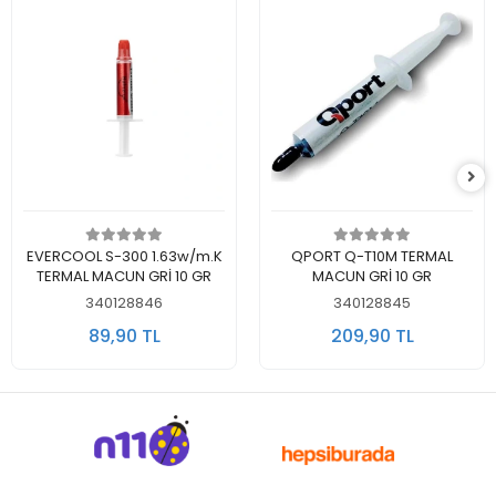
Sepete Ekle
Sepete Ekle
EVERCOOL S-300 1.63w/m.K
QPORT Q-T10M TERMAL
TERMAL MACUN GRİ 10 GR
MACUN GRİ 10 GR
340128846
340128845
89,90 TL
209,90 TL