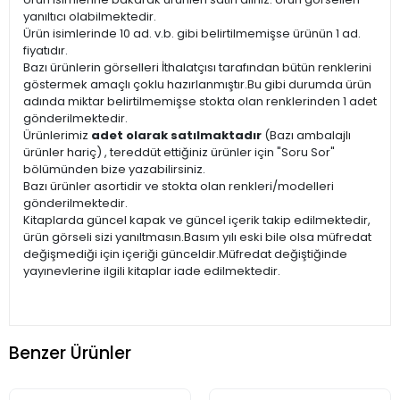
yanıltıcı olabilmektedir.
Ürün isimlerinde 10 ad. v.b. gibi belirtilmemişse ürünün 1 ad.
fiyatıdır.
Bazı ürünlerin görselleri İthalatçısı tarafından bütün renklerini
göstermek amaçlı çoklu hazırlanmıştır.Bu gibi durumda ürün
adında miktar belirtilmemişse stokta olan renklerinden 1 adet
gönderilmektedir.
Ürünlerimiz
adet olarak satılmaktadır
(Bazı ambalajlı
ürünler hariç) , tereddüt ettiğiniz ürünler için "Soru Sor"
bölümünden bize yazabilirsiniz.
Bazı ürünler asortidir ve stokta olan renkleri/modelleri
gönderilmektedir.
Kitaplarda güncel kapak ve güncel içerik takip edilmektedir,
ürün görseli sizi yanıltmasın.Basım yılı eski bile olsa müfredat
değişmediği için içeriği günceldir.Müfredat değiştiğinde
yayınevlerine ilgili kitaplar iade edilmektedir.
Benzer Ürünler