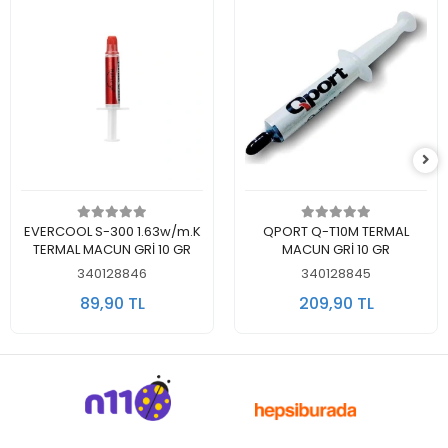
Sepete Ekle
Sepete Ekle
EVERCOOL S-300 1.63w/m.K
QPORT Q-T10M TERMAL
TERMAL MACUN GRİ 10 GR
MACUN GRİ 10 GR
340128846
340128845
89,90 TL
209,90 TL