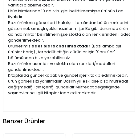
yanıltıcı olabilmektedir.
Ürün isimlerinde 10 ad. v.b. gibi belirtilmemişse ürünün 1 ad.
fiyatıdır.
Bazı ürünlerin görselleri İthalatçısı tarafından bütün renklerini
göstermek amaçlı çoklu hazırlanmıştır.Bu gibi durumda ürün
adında miktar belirtilmemişse stokta olan renklerinden 1 adet
gönderilmektedir.
Ürünlerimiz
adet olarak satılmaktadır
(Bazı ambalajlı
ürünler hariç) , tereddüt ettiğiniz ürünler için "Soru Sor"
bölümünden bize yazabilirsiniz.
Bazı ürünler asortidir ve stokta olan renkleri/modelleri
gönderilmektedir.
Kitaplarda güncel kapak ve güncel içerik takip edilmektedir,
ürün görseli sizi yanıltmasın.Basım yılı eski bile olsa müfredat
değişmediği için içeriği günceldir.Müfredat değiştiğinde
yayınevlerine ilgili kitaplar iade edilmektedir.
Benzer Ürünler