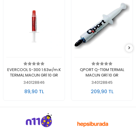
Sepete Ekle
Sepete Ekle
EVERCOOL S-300 1.63w/m.K
QPORT Q-T10M TERMAL
TERMAL MACUN GRİ 10 GR
MACUN GRİ 10 GR
340128846
340128845
89,90 TL
209,90 TL