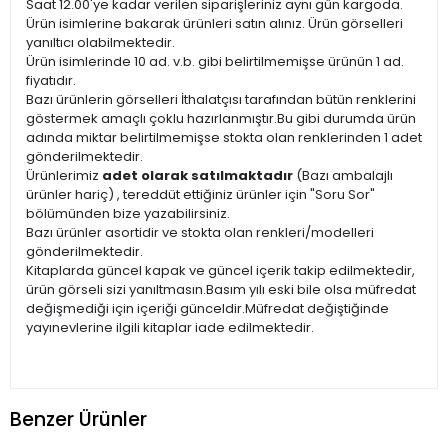
Saat 12.00'ye kadar verilen siparişleriniz aynı gün kargoda.
Ürün isimlerine bakarak ürünleri satın alınız. Ürün görselleri
yanıltıcı olabilmektedir.
Ürün isimlerinde 10 ad. v.b. gibi belirtilmemişse ürünün 1 ad.
fiyatıdır.
Bazı ürünlerin görselleri İthalatçısı tarafından bütün renklerini
göstermek amaçlı çoklu hazırlanmıştır.Bu gibi durumda ürün
adında miktar belirtilmemişse stokta olan renklerinden 1 adet
gönderilmektedir.
Ürünlerimiz
adet olarak satılmaktadır
(Bazı ambalajlı
ürünler hariç) , tereddüt ettiğiniz ürünler için "Soru Sor"
bölümünden bize yazabilirsiniz.
Bazı ürünler asortidir ve stokta olan renkleri/modelleri
gönderilmektedir.
Kitaplarda güncel kapak ve güncel içerik takip edilmektedir,
ürün görseli sizi yanıltmasın.Basım yılı eski bile olsa müfredat
değişmediği için içeriği günceldir.Müfredat değiştiğinde
yayınevlerine ilgili kitaplar iade edilmektedir.
Benzer Ürünler