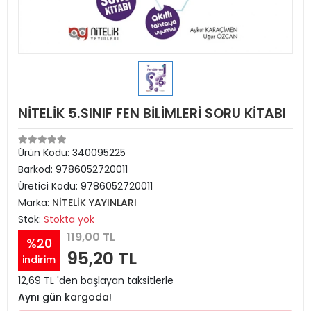
NİTELİK 5.SINIF FEN BİLİMLERİ SORU KİTABI
Ürün Kodu:
340095225
Barkod:
9786052720011
Üretici Kodu:
9786052720011
Marka:
NİTELİK YAYINLARI
Stok:
Stokta yok
119,00 TL
%20
95,20 TL
indirim
12,69 TL 'den başlayan taksitlerle
Aynı gün kargoda!