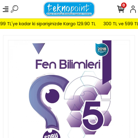
0
9 TL'ye kadar ki siparişinizde Kargo 129.90 TL
300 TL ve 599 TL a