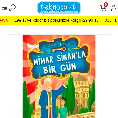
0
AVA
299 TL'ye kadar ki siparişinizde Kargo 129.90 TL
300 TL ve