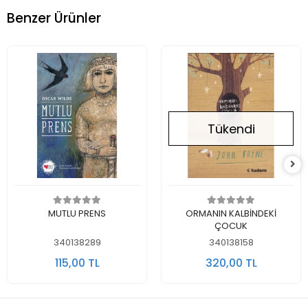
Benzer Ürünler
Tükendi
Sepete Ekle
Stokta Yok
MUTLU PRENS
ORMANIN KALBİNDEKİ
ÇOCUK
340138289
340138158
115,00 TL
320,00 TL