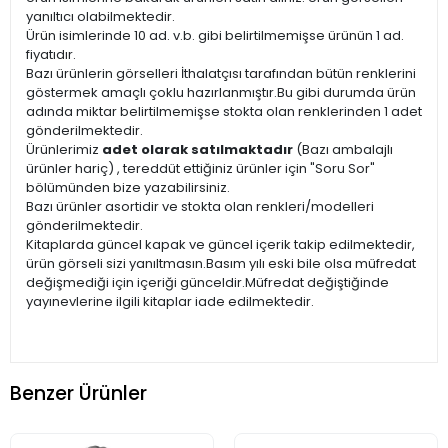
yanıltıcı olabilmektedir.
Ürün isimlerinde 10 ad. v.b. gibi belirtilmemişse ürünün 1 ad.
fiyatıdır.
Bazı ürünlerin görselleri İthalatçısı tarafından bütün renklerini
göstermek amaçlı çoklu hazırlanmıştır.Bu gibi durumda ürün
adında miktar belirtilmemişse stokta olan renklerinden 1 adet
gönderilmektedir.
Ürünlerimiz
adet olarak satılmaktadır
(Bazı ambalajlı
ürünler hariç) , tereddüt ettiğiniz ürünler için "Soru Sor"
bölümünden bize yazabilirsiniz.
Bazı ürünler asortidir ve stokta olan renkleri/modelleri
gönderilmektedir.
Kitaplarda güncel kapak ve güncel içerik takip edilmektedir,
ürün görseli sizi yanıltmasın.Basım yılı eski bile olsa müfredat
değişmediği için içeriği günceldir.Müfredat değiştiğinde
yayınevlerine ilgili kitaplar iade edilmektedir.
Benzer Ürünler