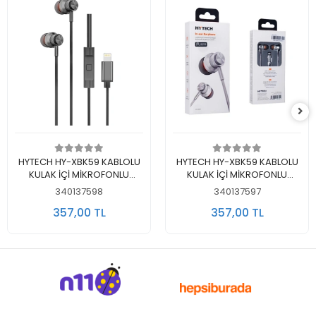
Sepete Ekle
Sepete Ekle
HYTECH HY-XBK59 KABLOLU
HYTECH HY-XBK59 KABLOLU
KULAK İÇİ MİKROFONLU
KULAK İÇİ MİKROFONLU
KULAKLIK LIGHTNING SİYAH
KULAKLIK LIGHTNING BEYAZ
340137598
340137597
357,00 TL
357,00 TL