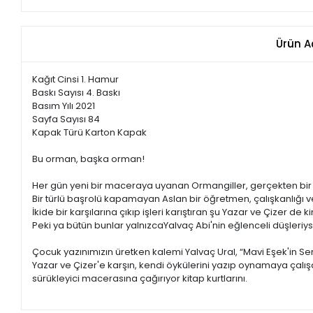
Ürün A
Kağıt Cinsi 1. Hamur
Baskı Sayısı 4. Baskı
Basım Yılı 2021
Sayfa Sayısı 84
Kapak Türü Karton Kapak
Bu orman, başka orman!
Her gün yeni bir maceraya uyanan Ormangiller, gerçekten bir ç
Bir türlü başrolü kapamayan Aslan bir öğretmen, çalışkanlığı ve
İkide bir karşılarına çıkıp işleri karıştıran şu Yazar ve Çizer d
Peki ya bütün bunlar yalnızcaYalvaç Abi'nin eğlenceli düşleriy
Çocuk yazınımızın üretken kalemi Yalvaç Ural, “Mavi Eşek'in Serüv
Yazar ve Çizer'e karşın, kendi öykülerini yazıp oynamaya çalış
sürükleyici macerasına çağırıyor kitap kurtlarını.