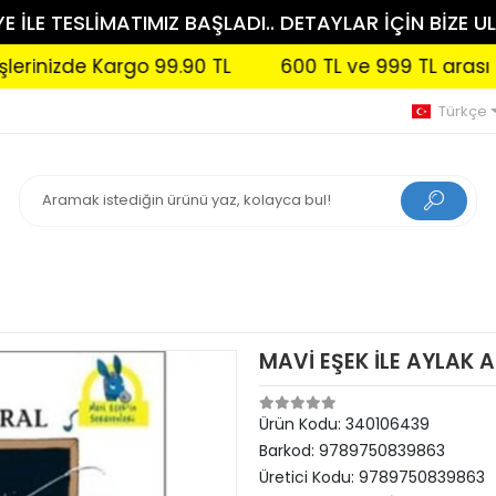
 İLE TESLİMATIMIZ BAŞLADI.. DETAYLAR İÇİN BİZE UL
de Kargo 99.90 TL
600 TL ve 999 TL arası siparişl
Türkçe
MAVİ EŞEK İLE AYLAK 
Ürün Kodu:
340106439
Barkod:
9789750839863
Üretici Kodu:
9789750839863