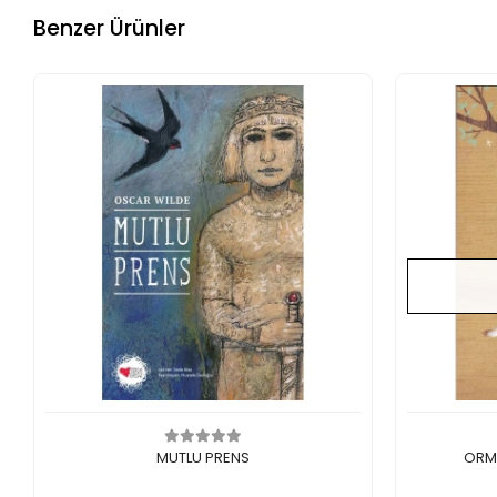
Benzer Ürünler
Sepete Ekle
MUTLU PRENS
ORM