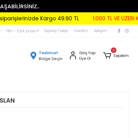
AŞABİLİRSİNİZ..
erinizde Kargo 49.90 TL
1.000 TL VE ÜZERİ KARGO 
TRY - Türk Lirası
Sipariş Takip
Yardım
İletişim
0
Teslimat
Giriş Yap
Sepetim
Bölge Seçin
Üye Ol
ASLAN