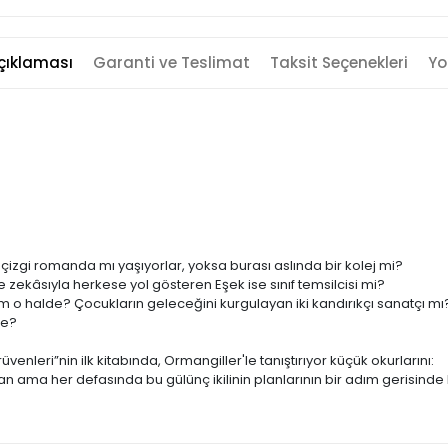
çıklaması
Garanti ve Teslimat
Taksit Seçenekleri
Yo
izgi romanda mı yaşıyorlar, yoksa burası aslında bir kolej mi?
 zekâsıyla herkese yol gösteren Eşek ise sınıf temsilcisi mi?
e kim o halde? Çocukların geleceğini kurgulayan iki kandırıkçı sanatçı mı
se?
enleri”nin ilk kitabında, Ormangiller'le tanıştırıyor küçük okurlarını:
an ama her defasında bu gülünç ikilinin planlarının bir adım gerisinde