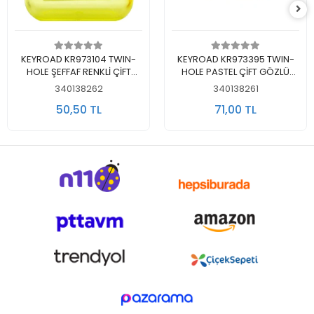
Sepete Ekle
Sepete Ekle
KEYROAD KR973104 TWIN-
KEYROAD KR973395 TWIN-
HOLE ŞEFFAF RENKLİ ÇİFT
HOLE PASTEL ÇİFT GÖZLÜ
GÖZLÜ KALEMTRAŞ
KALEMTRAŞ
340138262
340138261
50,50 TL
71,00 TL