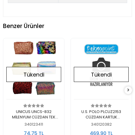
Benzer Ürünler
Tükendi
Tükendi
Stokta Yok
Stokta Yok
UNICUS UNCS-832
U.S. POLO PLCUZ2153
MİLENYUM CÜZDAN TEK
CÜZDAN KARTLIK
GÖZLÜ
MEKANİZMALI LACİVERT
340123411
340120382
74,75 TL
469,90 TL