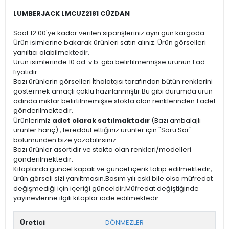
LUMBERJACK LMCUZ2181 CÜZDAN
Saat 12.00'ye kadar verilen siparişleriniz aynı gün kargoda.
Ürün isimlerine bakarak ürünleri satın alınız. Ürün görselleri
yanıltıcı olabilmektedir.
Ürün isimlerinde 10 ad. v.b. gibi belirtilmemişse ürünün 1 ad.
fiyatıdır.
Bazı ürünlerin görselleri İthalatçısı tarafından bütün renklerini
göstermek amaçlı çoklu hazırlanmıştır.Bu gibi durumda ürün
adında miktar belirtilmemişse stokta olan renklerinden 1 adet
gönderilmektedir.
Ürünlerimiz
adet olarak satılmaktadır
(Bazı ambalajlı
ürünler hariç) , tereddüt ettiğiniz ürünler için "Soru Sor"
bölümünden bize yazabilirsiniz.
Bazı ürünler asortidir ve stokta olan renkleri/modelleri
gönderilmektedir.
Kitaplarda güncel kapak ve güncel içerik takip edilmektedir,
ürün görseli sizi yanıltmasın.Basım yılı eski bile olsa müfredat
değişmediği için içeriği günceldir.Müfredat değiştiğinde
yayınevlerine ilgili kitaplar iade edilmektedir.
Üretici
DÖNMEZLER