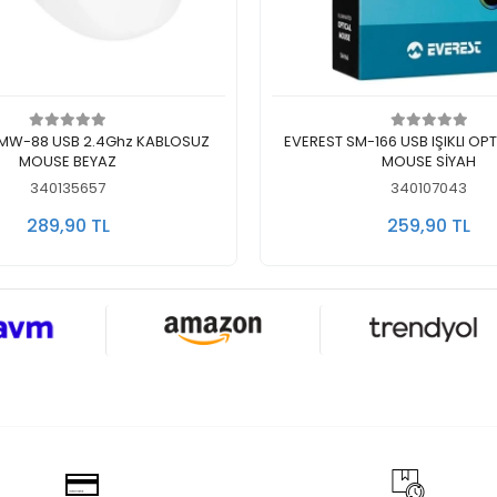
Stokta Yok
Stokta Yok
-88 USB 2.4Ghz KABLOSUZ
EVEREST SM-166 USB IŞIKLI OP
MOUSE BEYAZ
MOUSE SİYAH
340135657
340107043
289,90 TL
259,90 TL