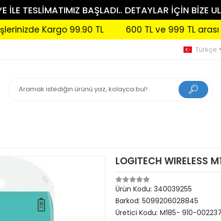
 İLE TESLİMATIMIZ BAŞLADI.. DETAYLAR İÇİN BİZE UL
izde Kargo 99.90 TL
600 TL ve 999 TL arası sipari
Türkçe
LOGITECH WIRELESS M1
Ürün Kodu:
340039255
Barkod:
5099206028845
Üretici Kodu:
M185- 910-00223