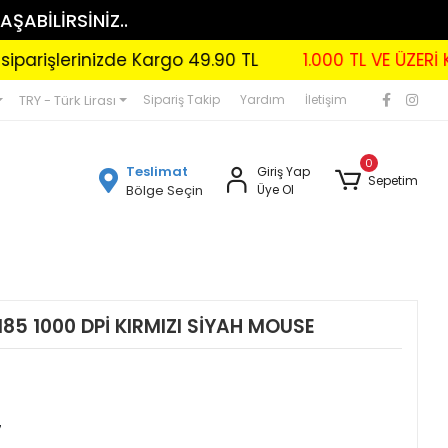
AŞABİLİRSİNİZ..
şlerinizde Kargo 49.90 TL
1.000 TL VE ÜZERİ KARG
TRY - Türk Lirası
Sipariş Takip
Yardım
İletişim
0
Teslimat
Giriş Yap
Sepetim
Bölge Seçin
Üye Ol
85 1000 DPİ KIRMIZI SİYAH MOUSE
7