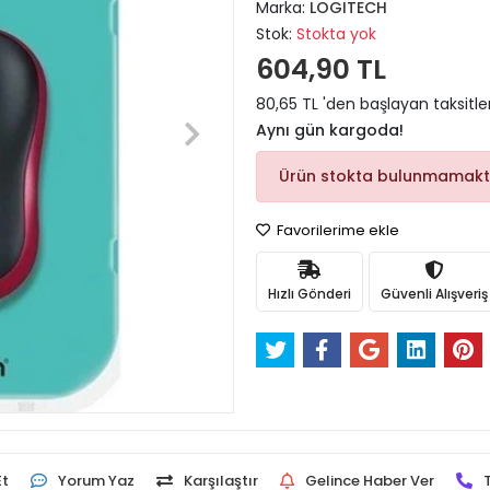
Marka:
LOGITECH
Stok:
Stokta yok
604,90 TL
80,65 TL 'den başlayan taksitle
Aynı gün kargoda!
Ürün stokta bulunmamakt
Favorilerime ekle
Hızlı Gönderi
Güvenli Alışveriş
Et
Yorum Yaz
Karşılaştır
Gelince Haber Ver