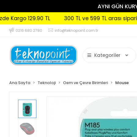
AYNI GÜN KURYE
argo 129.90 TL
300 TL ve 599 TL arası siparişlerin
0216 680 2780
info@teknopoint.com.tr
Kategoriler
Ana Sayfa
Teknoloji
Oem ve Çevre Birimleri
Mouse