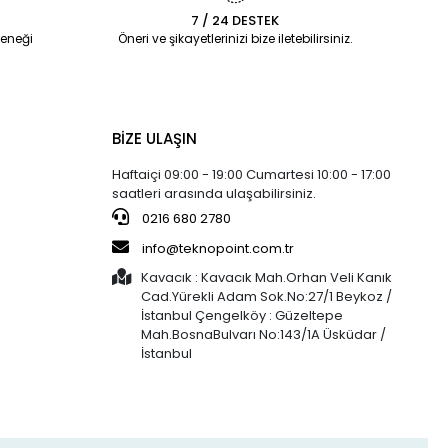
7 / 24 DESTEK
eneği
Öneri ve şikayetlerinizi bize iletebilirsiniz.
BİZE ULAŞIN
Haftaiçi 09:00 - 19:00 Cumartesi 10:00 - 17:00
saatleri arasında ulaşabilirsiniz.
0216 680 2780
info@teknopoint.com.tr
Kavacık : Kavacık Mah.Orhan Veli Kanık
Cad.Yürekli Adam Sok.No:27/1 Beykoz /
İstanbul Çengelköy : Güzeltepe
Mah.BosnaBulvarı No:143/1A Üsküdar /
İstanbul