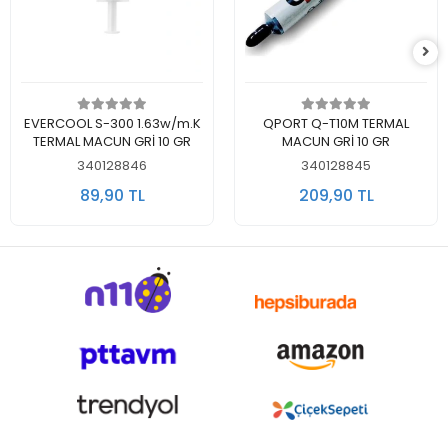
Sepete Ekle
Sepete Ekle
EVERCOOL S-300 1.63w/m.K
QPORT Q-T10M TERMAL
TERMAL MACUN GRİ 10 GR
MACUN GRİ 10 GR
340128846
340128845
89,90 TL
209,90 TL