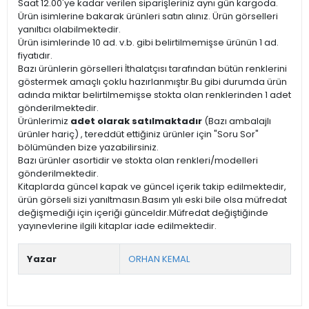
Saat 12.00'ye kadar verilen siparişleriniz aynı gün kargoda.
Ürün isimlerine bakarak ürünleri satın alınız. Ürün görselleri
yanıltıcı olabilmektedir.
Ürün isimlerinde 10 ad. v.b. gibi belirtilmemişse ürünün 1 ad.
fiyatıdır.
Bazı ürünlerin görselleri İthalatçısı tarafından bütün renklerini
göstermek amaçlı çoklu hazırlanmıştır.Bu gibi durumda ürün
adında miktar belirtilmemişse stokta olan renklerinden 1 adet
gönderilmektedir.
Ürünlerimiz
adet olarak satılmaktadır
(Bazı ambalajlı
ürünler hariç) , tereddüt ettiğiniz ürünler için "Soru Sor"
bölümünden bize yazabilirsiniz.
Bazı ürünler asortidir ve stokta olan renkleri/modelleri
gönderilmektedir.
Kitaplarda güncel kapak ve güncel içerik takip edilmektedir,
ürün görseli sizi yanıltmasın.Basım yılı eski bile olsa müfredat
değişmediği için içeriği günceldir.Müfredat değiştiğinde
yayınevlerine ilgili kitaplar iade edilmektedir.
Yazar
ORHAN KEMAL