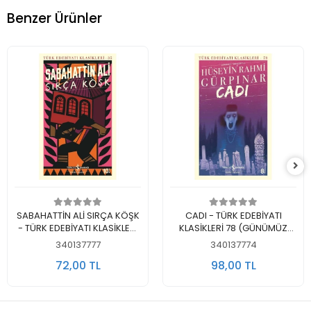
Benzer Ürünler
Sepete Ekle
Sepete Ekle
SABAHATTİN ALİ SIRÇA KÖŞK
CADI - TÜRK EDEBİYATI
- TÜRK EDEBİYATI KLASİKLERİ
KLASİKLERİ 78 (GÜNÜMÜZ
35
TÜRKÇESİYLE)
340137777
340137774
72,00 TL
98,00 TL