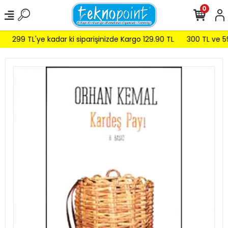
0
299 TL'ye kadar ki siparişinizde Kargo 129.90 TL
300 TL ve 599