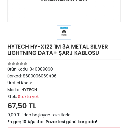
HYTECH HY-X122 1M 3A METAL SILVER
LIGHTNING DATA+ ŞARJ KABLOSU
Ürün Kodu:
340089868
Barkod:
8680096069406
Üretici Kodu:
Marka:
HYTECH
Stok:
Stokta yok
67,50 TL
9,00 TL 'den başlayan taksitlerle
En geç 10 Ağustos Pazartesi günü kargoda!