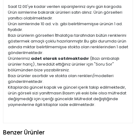
Saat 12.00'ye kadar verilen siparişleriniz aynı gün kargoda.
Ürün isimlerine bakarak ürünleri satın alınız. Ürün görselleri
yanıltıcı olabilmektedir.
Ürün isimlerinde 10 ad. v.b. gibi belirtilmemişse ürünün 1 ad.
fiyatıdır.
Bazı ürünlerin görselleri İthalatçısı tarafından bütün renklerini
göstermek amaçlı çoklu hazırlanmıştır.Bu gibi durumda ürün
adında miktar belirtilmemişse stokta olan renklerinden 1 adet
gönderilmektedir.
Ürünlerimiz
adet olarak satılmaktadır
(Bazı ambalajlı
ürünler hariç) , tereddüt ettiğiniz ürünler için "Soru Sor"
bölümünden bize yazabilirsiniz.
Bazı ürünler asortidir ve stokta olan renkleri/modelleri
gönderilmektedir.
Kitaplarda güncel kapak ve güncel içerik takip edilmektedir,
ürün görseli sizi yanıltmasın.Basım yılı eski bile olsa müfredat
değişmediği için içeriği günceldir.Müfredat değiştiğinde
yayınevlerine ilgili kitaplar iade edilmektedir.
Benzer Ürünler