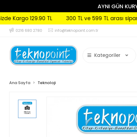
AYNI GÜN KURYE
Kargo 129.90 TL
300 TL ve 599 TL arası siparişleri
0216 680 2780
info@teknopoint.com.tr
Kategoriler
Ana Sayfa
Teknoloji