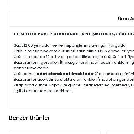
Ürün A
HI-SPEED 4 PORT 2.0 HUB ANAHTARLI IŞIKLI USB ÇOĞALTIC
Saat 12.00'ye kadar verilen siparişleriniz aynı gün kargoda.
Ürün isimlerine bakarak ürünleri satın alınız. Ürün görselleri yan
Ürün isimlerinde 10 ad. v.b. gibi belirtilmemişse ürünün 1 ad. fiyat
Bazı ürünlerin görselleri İthalatçısı tarafından bütün renkleri
gönderilmektedir.
Ürünlerimiz
adet olarak satılmaktadır
(Bazı ambalajlı ürünl
Bazı ürünler asortidir ve stokta olan renkleri/modelleri gönder
Kitaplarda güncel kapak ve güncel içerik takip edilmektedir, ür
ilgili kitaplar iade edilmektedir.
Benzer Ürünler