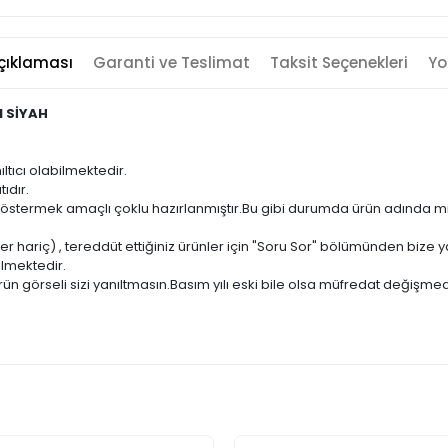
çıklaması
Garanti ve Teslimat
Taksit Seçenekleri
Yo
I SİYAH
ıltıcı olabilmektedir.
ıdır.
ni göstermek amaçlı çoklu hazırlanmıştır.Bu gibi durumda ürün adında m
er hariç) , tereddüt ettiğiniz ürünler için "Soru Sor" bölümünden bize ya
ilmektedir.
ün görseli sizi yanıltmasın.Basım yılı eski bile olsa müfredat değişmed