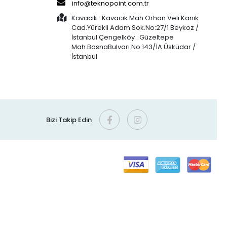
info@teknopoint.com.tr
Kavacık : Kavacık Mah.Orhan Veli Kanık
Cad.Yürekli Adam Sok.No:27/1 Beykoz /
İstanbul Çengelköy : Güzeltepe
Mah.BosnaBulvarı No:143/1A Üsküdar /
İstanbul
Bizi Takip Edin