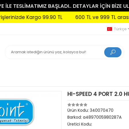
 İLE TESLİMATIMIZ BAŞLADI.. DETAYLAR İÇİN BİZE UL
nizde Kargo 99.90 TL
600 TL ve 999 TL arası sipar
Türkçe
HI-SPEED 4 PORT 2.0 
Ürün Kodu:
340070470
Barkod:
a4897005980287A
Üretici Kodu: