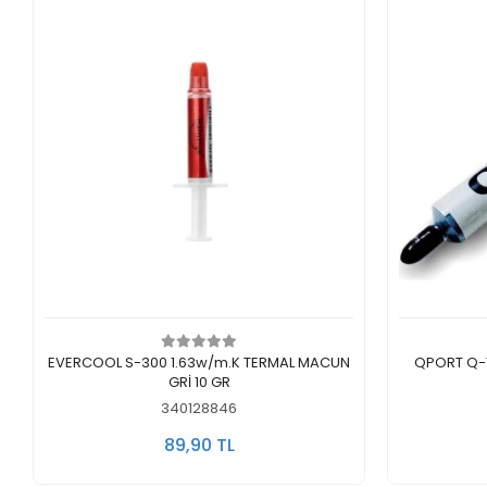
Sepete Ekle
EVERCOOL S-300 1.63w/m.K TERMAL MACUN
QPORT Q-T
GRİ 10 GR
340128846
89,90 TL