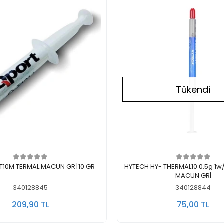
Tükendi
Sepete Ekle
Stokta Yok
10M TERMAL MACUN GRİ 10 GR
HYTECH HY- THERMAL10 0.5g 1w/m.K TERMAL
MACUN GRİ
340128845
340128844
209,90 TL
75,00 TL