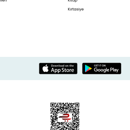
leri
Kitap
Kırtasiye