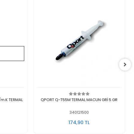
Sepete Ekle
QPORT Q-T55M TERMAL MACUN GRİ 5 GR
340121500
174,90 TL