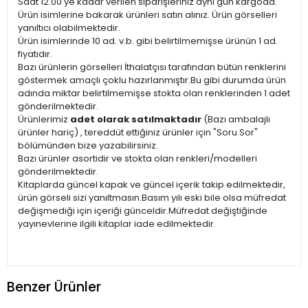
Saat 12.00'ye kadar verilen siparişleriniz aynı gün kargoda.
Ürün isimlerine bakarak ürünleri satın alınız. Ürün görselleri
yanıltıcı olabilmektedir.
Ürün isimlerinde 10 ad. v.b. gibi belirtilmemişse ürünün 1 ad.
fiyatıdır.
Bazı ürünlerin görselleri İthalatçısı tarafından bütün renklerini
göstermek amaçlı çoklu hazırlanmıştır.Bu gibi durumda ürün
adında miktar belirtilmemişse stokta olan renklerinden 1 adet
gönderilmektedir.
Ürünlerimiz
adet olarak satılmaktadır
(Bazı ambalajlı
ürünler hariç) , tereddüt ettiğiniz ürünler için "Soru Sor"
bölümünden bize yazabilirsiniz.
Bazı ürünler asortidir ve stokta olan renkleri/modelleri
gönderilmektedir.
Kitaplarda güncel kapak ve güncel içerik takip edilmektedir,
ürün görseli sizi yanıltmasın.Basım yılı eski bile olsa müfredat
değişmediği için içeriği günceldir.Müfredat değiştiğinde
yayınevlerine ilgili kitaplar iade edilmektedir.
Benzer Ürünler