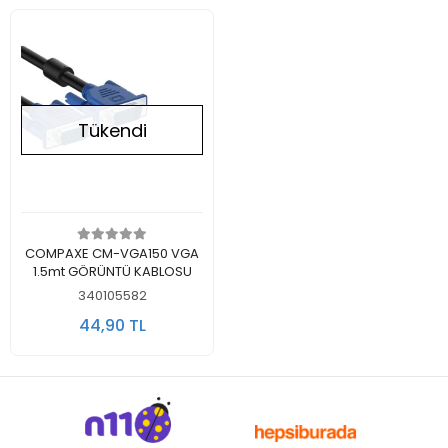
Tükendi
Stokta Yok
COMPAXE CM-VGA150 VGA
1.5mt GÖRÜNTÜ KABLOSU
340105582
44,90 TL