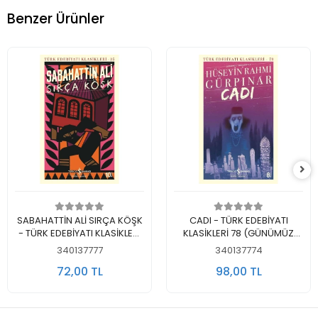
Benzer Ürünler
Sepete Ekle
Sepete Ekle
SABAHATTİN ALİ SIRÇA KÖŞK
CADI - TÜRK EDEBİYATI
- TÜRK EDEBİYATI KLASİKLERİ
KLASİKLERİ 78 (GÜNÜMÜZ
35
TÜRKÇESİYLE)
340137777
340137774
72,00 TL
98,00 TL