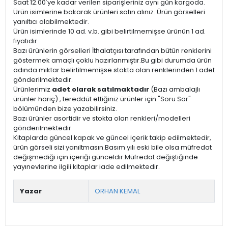
Saat 12.00'ye kadar verilen siparişleriniz aynı gün kargoda.
Ürün isimlerine bakarak ürünleri satın alınız. Ürün görselleri
yanıltıcı olabilmektedir.
Ürün isimlerinde 10 ad. v.b. gibi belirtilmemişse ürünün 1 ad.
fiyatıdır.
Bazı ürünlerin görselleri İthalatçısı tarafından bütün renklerini
göstermek amaçlı çoklu hazırlanmıştır.Bu gibi durumda ürün
adında miktar belirtilmemişse stokta olan renklerinden 1 adet
gönderilmektedir.
Ürünlerimiz
adet olarak satılmaktadır
(Bazı ambalajlı
ürünler hariç) , tereddüt ettiğiniz ürünler için "Soru Sor"
bölümünden bize yazabilirsiniz.
Bazı ürünler asortidir ve stokta olan renkleri/modelleri
gönderilmektedir.
Kitaplarda güncel kapak ve güncel içerik takip edilmektedir,
ürün görseli sizi yanıltmasın.Basım yılı eski bile olsa müfredat
değişmediği için içeriği günceldir.Müfredat değiştiğinde
yayınevlerine ilgili kitaplar iade edilmektedir.
Yazar
ORHAN KEMAL