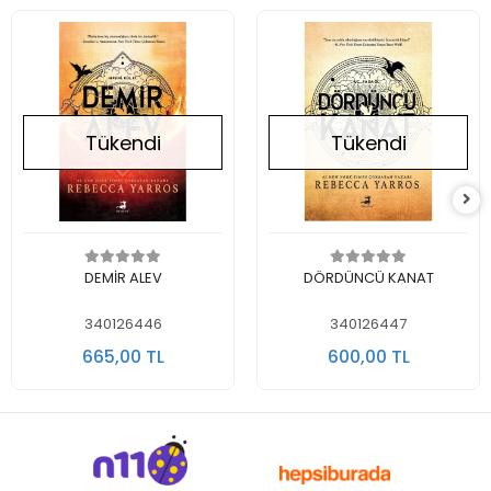
Tükendi
Tükendi
Stokta Yok
Stokta Yok
DEMİR ALEV
DÖRDÜNCÜ KANAT
340126446
340126447
665,00 TL
600,00 TL