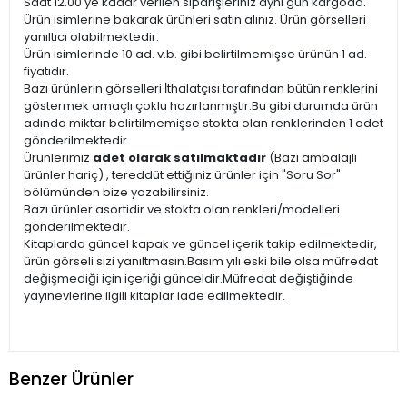
Saat 12.00'ye kadar verilen siparişleriniz aynı gün kargoda.
Ürün isimlerine bakarak ürünleri satın alınız. Ürün görselleri
yanıltıcı olabilmektedir.
Ürün isimlerinde 10 ad. v.b. gibi belirtilmemişse ürünün 1 ad.
fiyatıdır.
Bazı ürünlerin görselleri İthalatçısı tarafından bütün renklerini
göstermek amaçlı çoklu hazırlanmıştır.Bu gibi durumda ürün
adında miktar belirtilmemişse stokta olan renklerinden 1 adet
gönderilmektedir.
Ürünlerimiz
adet olarak satılmaktadır
(Bazı ambalajlı
ürünler hariç) , tereddüt ettiğiniz ürünler için "Soru Sor"
bölümünden bize yazabilirsiniz.
Bazı ürünler asortidir ve stokta olan renkleri/modelleri
gönderilmektedir.
Kitaplarda güncel kapak ve güncel içerik takip edilmektedir,
ürün görseli sizi yanıltmasın.Basım yılı eski bile olsa müfredat
değişmediği için içeriği günceldir.Müfredat değiştiğinde
yayınevlerine ilgili kitaplar iade edilmektedir.
Benzer Ürünler