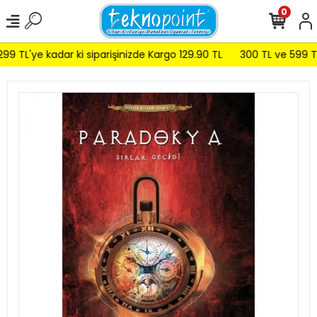
0
9 TL'ye kadar ki siparişinizde Kargo 129.90 TL
300 TL ve 599 TL a