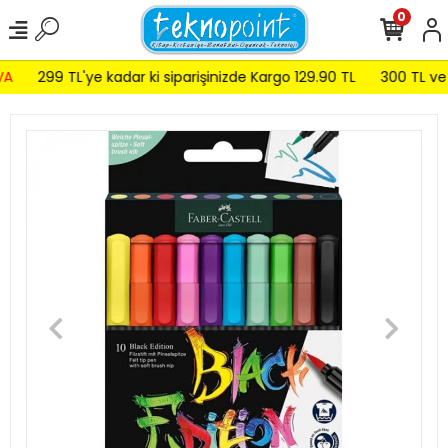
0
A
299 TL'ye kadar ki siparişinizde Kargo 129.90 TL
300 TL ve 5