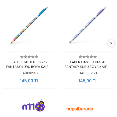
Sepete Ekle
Sepete Ekle
FABER CASTELL 116576
FABER CASTELL 116576
FANTASY KURU BOYA KALEMİ
FANTASY KURU BOYA KALEMİ
MULTICOLOUR ANA RENKLER
MULTICOLOUR ARA RENKLER
340138257
340138258
- TEKLİ
- TEKLİ
145,00 TL
145,00 TL