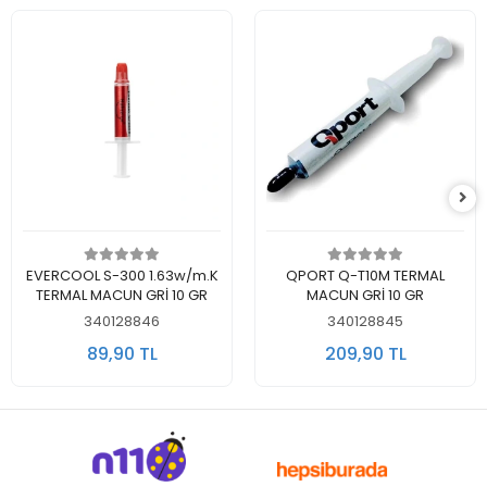
Sepete Ekle
Sepete Ekle
EVERCOOL S-300 1.63w/m.K
QPORT Q-T10M TERMAL
TERMAL MACUN GRİ 10 GR
MACUN GRİ 10 GR
340128846
340128845
89,90 TL
209,90 TL