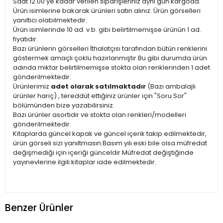
Saat 12.00'ye kadar verilen siparişleriniz aynı gün kargoda.
Ürün isimlerine bakarak ürünleri satın alınız. Ürün görselleri
yanıltıcı olabilmektedir.
Ürün isimlerinde 10 ad. v.b. gibi belirtilmemişse ürünün 1 ad.
fiyatıdır.
Bazı ürünlerin görselleri İthalatçısı tarafından bütün renklerini
göstermek amaçlı çoklu hazırlanmıştır.Bu gibi durumda ürün
adında miktar belirtilmemişse stokta olan renklerinden 1 adet
gönderilmektedir.
Ürünlerimiz
adet olarak satılmaktadır
(Bazı ambalajlı
ürünler hariç) , tereddüt ettiğiniz ürünler için "Soru Sor"
bölümünden bize yazabilirsiniz.
Bazı ürünler asortidir ve stokta olan renkleri/modelleri
gönderilmektedir.
Kitaplarda güncel kapak ve güncel içerik takip edilmektedir,
ürün görseli sizi yanıltmasın.Basım yılı eski bile olsa müfredat
değişmediği için içeriği günceldir.Müfredat değiştiğinde
yayınevlerine ilgili kitaplar iade edilmektedir.
Benzer Ürünler