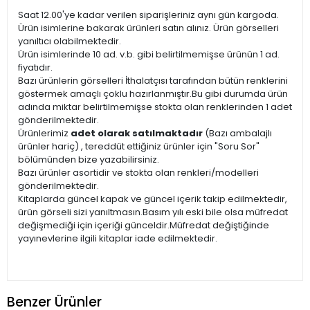
Saat 12.00'ye kadar verilen siparişleriniz aynı gün kargoda.
Ürün isimlerine bakarak ürünleri satın alınız. Ürün görselleri
yanıltıcı olabilmektedir.
Ürün isimlerinde 10 ad. v.b. gibi belirtilmemişse ürünün 1 ad.
fiyatıdır.
Bazı ürünlerin görselleri İthalatçısı tarafından bütün renklerini
göstermek amaçlı çoklu hazırlanmıştır.Bu gibi durumda ürün
adında miktar belirtilmemişse stokta olan renklerinden 1 adet
gönderilmektedir.
Ürünlerimiz
adet olarak satılmaktadır
(Bazı ambalajlı
ürünler hariç) , tereddüt ettiğiniz ürünler için "Soru Sor"
bölümünden bize yazabilirsiniz.
Bazı ürünler asortidir ve stokta olan renkleri/modelleri
gönderilmektedir.
Kitaplarda güncel kapak ve güncel içerik takip edilmektedir,
ürün görseli sizi yanıltmasın.Basım yılı eski bile olsa müfredat
değişmediği için içeriği günceldir.Müfredat değiştiğinde
yayınevlerine ilgili kitaplar iade edilmektedir.
Benzer Ürünler