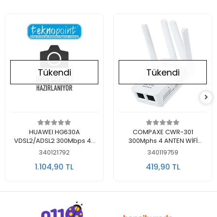
Tükendi
Tükendi
Stokta Yok
Stokta Yok
HUAWEI HG630A
COMPAXE CWR-301
VDSL2/ADSL2 300Mbps 4-
300Mphs 4 ANTEN WİFİ
PORT FİBER MODEM ROUTER
REPEATER ROUTER
340121792
340119759
1.104,90 TL
419,90 TL