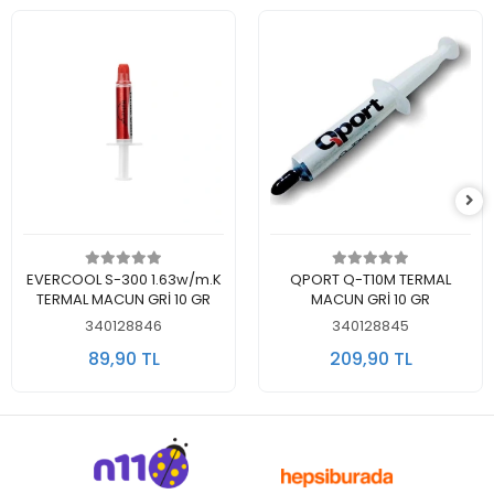
Sepete Ekle
Sepete Ekle
EVERCOOL S-300 1.63w/m.K
QPORT Q-T10M TERMAL
TERMAL MACUN GRİ 10 GR
MACUN GRİ 10 GR
340128846
340128845
89,90 TL
209,90 TL