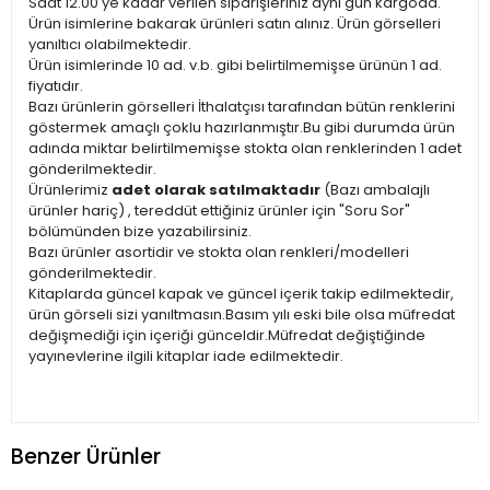
Saat 12.00'ye kadar verilen siparişleriniz aynı gün kargoda.
Ürün isimlerine bakarak ürünleri satın alınız. Ürün görselleri
yanıltıcı olabilmektedir.
Ürün isimlerinde 10 ad. v.b. gibi belirtilmemişse ürünün 1 ad.
fiyatıdır.
Bazı ürünlerin görselleri İthalatçısı tarafından bütün renklerini
göstermek amaçlı çoklu hazırlanmıştır.Bu gibi durumda ürün
adında miktar belirtilmemişse stokta olan renklerinden 1 adet
gönderilmektedir.
Ürünlerimiz
adet olarak satılmaktadır
(Bazı ambalajlı
ürünler hariç) , tereddüt ettiğiniz ürünler için "Soru Sor"
bölümünden bize yazabilirsiniz.
Bazı ürünler asortidir ve stokta olan renkleri/modelleri
gönderilmektedir.
Kitaplarda güncel kapak ve güncel içerik takip edilmektedir,
ürün görseli sizi yanıltmasın.Basım yılı eski bile olsa müfredat
değişmediği için içeriği günceldir.Müfredat değiştiğinde
yayınevlerine ilgili kitaplar iade edilmektedir.
Benzer Ürünler