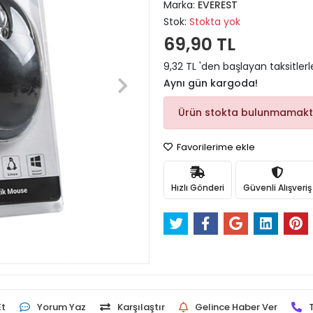
Marka:
EVEREST
Stok:
Stokta yok
69,90 TL
9,32 TL 'den başlayan taksitlerl
Aynı gün kargoda!
Ürün stokta bulunmamakt
Favorilerime ekle
Hızlı Gönderi
Güvenli Alışveriş
Et
Yorum Yaz
Karşılaştır
Gelince Haber Ver