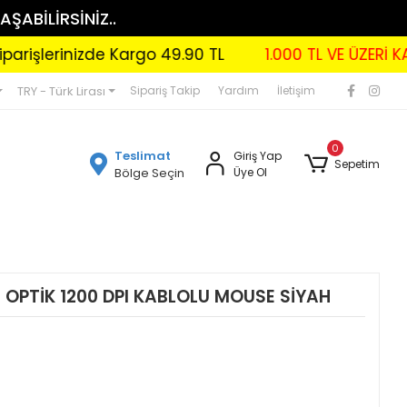
AŞABİLİRSİNİZ..
erinizde Kargo 49.90 TL
1.000 TL VE ÜZERİ KARGO
TRY - Türk Lirası
Sipariş Takip
Yardım
İletişim
0
Teslimat
Giriş Yap
Sepetim
Bölge Seçin
Üye Ol
 OPTİK 1200 DPI KABLOLU MOUSE SİYAH