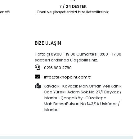
7 / 24 DESTEK
eneği
Öneri ve şikayetlerinizi bize iletebilirsiniz.
BİZE ULAŞIN
Haftaiçi 09:00 - 19:00 Cumartesi 10:00 - 17:00
saatleri arasında ulaşabilirsiniz.
0216 680 2780
info@teknopoint.com.tr
Kavacık : Kavacık Mah.Orhan Veli Kanık
Cad.Yürekli Adam Sok.No:27/1 Beykoz /
İstanbul Çengelköy : Güzeltepe
Mah.BosnaBulvarı No:143/1A Üsküdar /
İstanbul