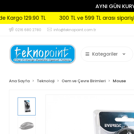
AYNI GÜN KURYE
go 129.90 TL
300 TL ve 599 TL arası siparişlerini
0216 680 2780
info@teknopoint.com.tr
Kategoriler
Ana Sayfa
Teknoloji
Oem ve Çevre Birimleri
Mouse