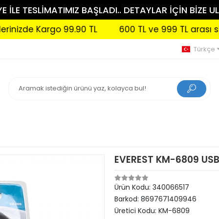
 İLE TESLİMATIMIZ BAŞLADI.. DETAYLAR İÇİN BİZE UL
zde Kargo 99.90 TL
600 TL ve 999 TL arası siparişl
Türkçe
EVEREST KM-6809 USB
Ürün Kodu:
340066517
Barkod:
8697671409946
Üretici Kodu:
KM-6809