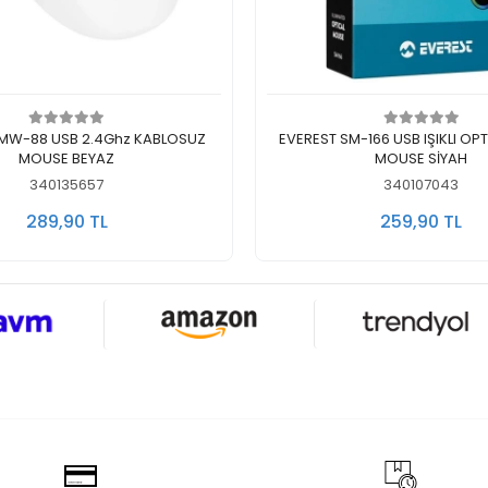
Stokta Yok
Stokta Yok
-88 USB 2.4Ghz KABLOSUZ
EVEREST SM-166 USB IŞIKLI OP
MOUSE BEYAZ
MOUSE SİYAH
340135657
340107043
289,90 TL
259,90 TL