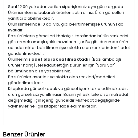
Saat 12.00'ye kadar verilen siparişleriniz aynı gün kargoda.
Ürün isimlerine bakarak ürünleri satın alınız. Ürün görselleri
yanıltıcı olabilmektedir.
Ürün isimlerinde 10 ad. v.b. gibi belirtilmemişse ürünün 1 ad.
fiyatıdır.
Bazı ürünlerin görselleri İthalatçısı tarafından bütün renklerini
göstermek amaçlı çoklu hazırlanmıştır.Bu gibi durumda ürün
adında miktar belirtilmemişse stokta olan renklerinden 1 adet
gönderilmektedir.
Ürünlerimiz
adet olarak satılmaktadır
(Bazı ambalajlı
ürünler hariç) , tereddüt ettiğiniz ürünler için "Soru Sor"
bölümünden bize yazabilirsiniz.
Bazı ürünler asortidir ve stokta olan renkleri/modelleri
gönderilmektedir.
Kitaplarda güncel kapak ve güncel içerik takip edilmektedir,
ürün görseli sizi yanıltmasın.Basım yılı eski bile olsa müfredat
değişmediği için içeriği günceldir.Müfredat değiştiğinde
yayınevlerine ilgili kitaplar iade edilmektedir.
Benzer Ürünler