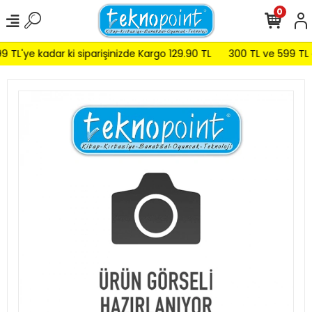
0
 TL'ye kadar ki siparişinizde Kargo 129.90 TL
300 TL ve 599 TL ar