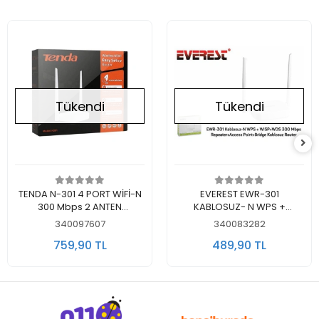
Tükendi
Tükendi
Stokta Yok
Stokta Yok
TENDA N-301 4 PORT WİFİ-N
EVEREST EWR-301
300 Mbps 2 ANTEN
KABLOSUZ- N WPS +
ROUTER/AP
WISP+WDS 300 Mbps
340097607
340083282
759,90 TL
489,90 TL