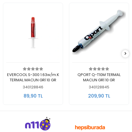
Sepete Ekle
Sepete Ekle
EVERCOOL S-300 1.63w/m.K
QPORT Q-T10M TERMAL
TERMAL MACUN GRİ 10 GR
MACUN GRİ 10 GR
340128846
340128845
89,90 TL
209,90 TL