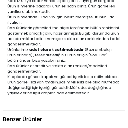
Saat 12.00'ye kadar verilen siparişleriniz aynı gün kargoda.
Ürün isimlerine bakarak ürünleri satın alınız. Ürün görselleri
yanıltıcı olabilmektedir.
Ürün isimlerinde 10 ad. v.b. gibi belirtilmemişse ürünün 1 ad.
fiyatıdır.
Bazı ürünlerin görselleri İthalatçısı tarafından bütün renklerini
göstermek amaçlı çoklu hazırlanmıştır.Bu gibi durumda ürün
adında miktar belirtilmemişse stokta olan renklerinden 1 adet
gönderilmektedir.
Ürünlerimiz
adet olarak satılmaktadır
(Bazı ambalajlı
ürünler hariç) , tereddüt ettiğiniz ürünler için "Soru Sor"
bölümünden bize yazabilirsiniz.
Bazı ürünler asortidir ve stokta olan renkleri/modelleri
gönderilmektedir.
Kitaplarda güncel kapak ve güncel içerik takip edilmektedir,
ürün görseli sizi yanıltmasın.Basım yılı eski bile olsa müfredat
değişmediği için içeriği günceldir.Müfredat değiştiğinde
yayınevlerine ilgili kitaplar iade edilmektedir.
Benzer Ürünler