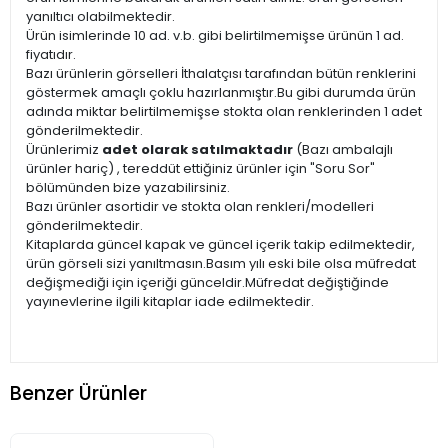
yanıltıcı olabilmektedir.
Ürün isimlerinde 10 ad. v.b. gibi belirtilmemişse ürünün 1 ad.
fiyatıdır.
Bazı ürünlerin görselleri İthalatçısı tarafından bütün renklerini
göstermek amaçlı çoklu hazırlanmıştır.Bu gibi durumda ürün
adında miktar belirtilmemişse stokta olan renklerinden 1 adet
gönderilmektedir.
Ürünlerimiz
adet olarak satılmaktadır
(Bazı ambalajlı
ürünler hariç) , tereddüt ettiğiniz ürünler için "Soru Sor"
bölümünden bize yazabilirsiniz.
Bazı ürünler asortidir ve stokta olan renkleri/modelleri
gönderilmektedir.
Kitaplarda güncel kapak ve güncel içerik takip edilmektedir,
ürün görseli sizi yanıltmasın.Basım yılı eski bile olsa müfredat
değişmediği için içeriği günceldir.Müfredat değiştiğinde
yayınevlerine ilgili kitaplar iade edilmektedir.
Benzer Ürünler