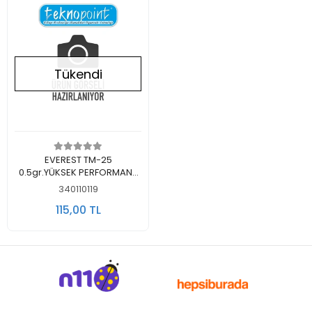
Tükendi
Stokta Yok
EVEREST TM-25
0.5gr.YÜKSEK PERFORMANS
TERMAL Macun
340110119
115,00 TL