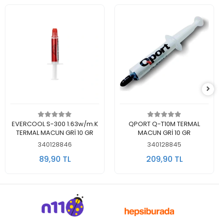
Sepete Ekle
Sepete Ekle
EVERCOOL S-300 1.63w/m.K
QPORT Q-T10M TERMAL
TERMAL MACUN GRİ 10 GR
MACUN GRİ 10 GR
340128846
340128845
89,90 TL
209,90 TL