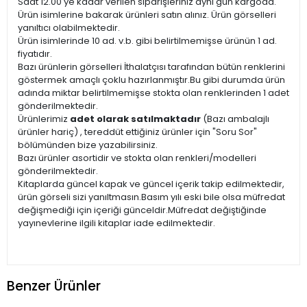
Saat 12.00'ye kadar verilen siparişleriniz aynı gün kargoda.
Ürün isimlerine bakarak ürünleri satın alınız. Ürün görselleri
yanıltıcı olabilmektedir.
Ürün isimlerinde 10 ad. v.b. gibi belirtilmemişse ürünün 1 ad.
fiyatıdır.
Bazı ürünlerin görselleri İthalatçısı tarafından bütün renklerini
göstermek amaçlı çoklu hazırlanmıştır.Bu gibi durumda ürün
adında miktar belirtilmemişse stokta olan renklerinden 1 adet
gönderilmektedir.
Ürünlerimiz
adet olarak satılmaktadır
(Bazı ambalajlı
ürünler hariç) , tereddüt ettiğiniz ürünler için "Soru Sor"
bölümünden bize yazabilirsiniz.
Bazı ürünler asortidir ve stokta olan renkleri/modelleri
gönderilmektedir.
Kitaplarda güncel kapak ve güncel içerik takip edilmektedir,
ürün görseli sizi yanıltmasın.Basım yılı eski bile olsa müfredat
değişmediği için içeriği günceldir.Müfredat değiştiğinde
yayınevlerine ilgili kitaplar iade edilmektedir.
Benzer Ürünler