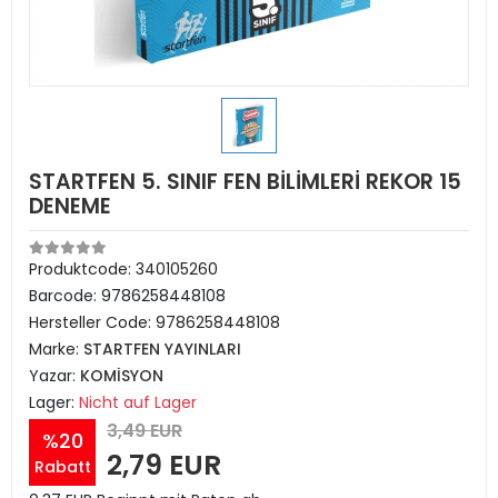
STARTFEN 5. SINIF FEN BİLİMLERİ REKOR 15
DENEME
Produktcode:
340105260
Barcode:
9786258448108
Hersteller Code:
9786258448108
Marke:
STARTFEN YAYINLARI
Yazar:
KOMİSYON
Lager:
Nicht auf Lager
3,49 EUR
%20
2,79 EUR
Rabatt