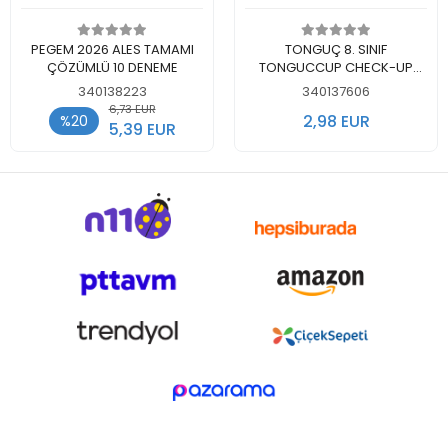
Nicht auf Lager
Nicht auf Lager
PEGEM 2026 ALES TAMAMI
TONGUÇ 8. SINIF
ÇÖZÜMLÜ 10 DENEME
TONGUCCUP CHECK-UP
DENEMELERİ
340138223
340137606
6,73 EUR
2,98 EUR
%20
5,39 EUR