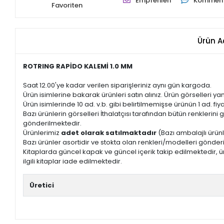
Empfehlen
Komment
Favoriten
Ürün A
ROTRING RAPİDO KALEMİ 1.0 MM
Saat 12.00'ye kadar verilen siparişleriniz aynı gün kargoda.
Ürün isimlerine bakarak ürünleri satın alınız. Ürün görselleri yan
Ürün isimlerinde 10 ad. v.b. gibi belirtilmemişse ürünün 1 ad. fiyat
Bazı ürünlerin görselleri İthalatçısı tarafından bütün renkleri
gönderilmektedir.
Ürünlerimiz
adet olarak satılmaktadır
(Bazı ambalajlı ürünl
Bazı ürünler asortidir ve stokta olan renkleri/modelleri gönder
Kitaplarda güncel kapak ve güncel içerik takip edilmektedir, ür
ilgili kitaplar iade edilmektedir.
Üretici