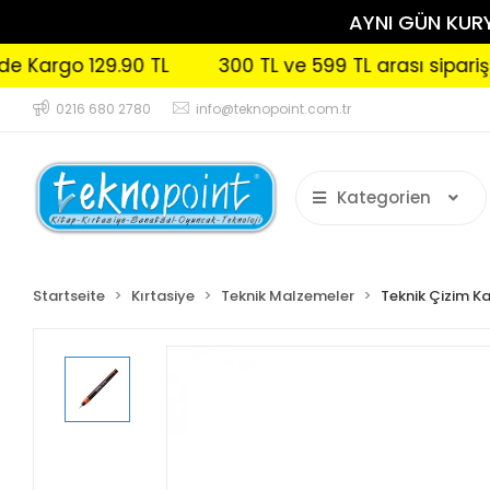
AYNI GÜN KURYE
go 129.90 TL
300 TL ve 599 TL arası siparişleriniz
0216 680 2780
info@teknopoint.com.tr
Kategorien
Startseite
Kırtasiye
Teknik Malzemeler
Teknik Çizim K