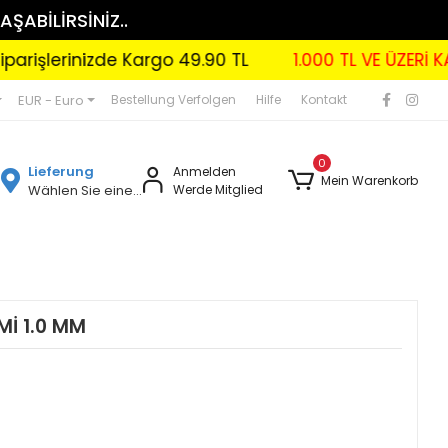
AŞABİLİRSİNİZ..
erinizde Kargo 49.90 TL
1.000 TL VE ÜZERİ KARGO 
EUR - Euro
Bestellung Verfolgen
Hilfe
Kontakt
0
Lieferung
Anmelden
Mein Warenkorb
Wählen Sie eine Region
Werde Mitglied
Mİ 1.0 MM