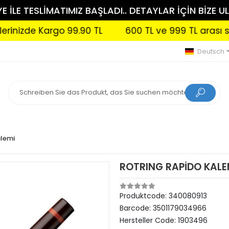
 İLE TESLİMATIMIZ BAŞLADI.. DETAYLAR İÇİN BİZE UL
de Kargo 99.90 TL
600 TL ve 999 TL arası siparişl
Deutsch
alemi
ROTRING RAPİDO KALE
Produktcode:
340080913
Barcode:
3501179034966
Hersteller Code:
1903496