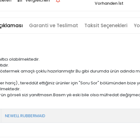
ieren
Vergleichen
Vorhanden İst
çıklaması
Garanti ve Teslimat
Taksit Seçenekleri
Yo
ıltıcı olabilmektedir.
ıdır.
ni göstermek amaçlı çoklu hazırlanmıştır.Bu gibi durumda ürün adında m
er hariç) , tereddüt ettiğiniz ürünler için "Soru Sor" bölümünden bize ya
ilmektedir.
ün görseli sizi yanıltmasın.Basım yılı eski bile olsa müfredat değişmed
NEWELL RUBBERMAID