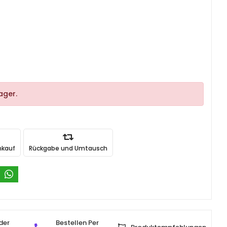
ager.
nkauf
Rückgabe und Umtausch
der
Bestellen Per