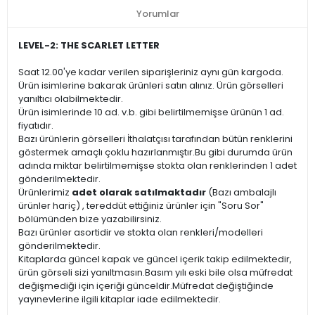
Yorumlar
LEVEL-2: THE SCARLET LETTER
Saat 12.00'ye kadar verilen siparişleriniz aynı gün kargoda.
Ürün isimlerine bakarak ürünleri satın alınız. Ürün görselleri
yanıltıcı olabilmektedir.
Ürün isimlerinde 10 ad. v.b. gibi belirtilmemişse ürünün 1 ad.
fiyatıdır.
Bazı ürünlerin görselleri İthalatçısı tarafından bütün renklerini
göstermek amaçlı çoklu hazırlanmıştır.Bu gibi durumda ürün
adında miktar belirtilmemişse stokta olan renklerinden 1 adet
gönderilmektedir.
Ürünlerimiz
adet olarak satılmaktadır
(Bazı ambalajlı
ürünler hariç) , tereddüt ettiğiniz ürünler için "Soru Sor"
bölümünden bize yazabilirsiniz.
Bazı ürünler asortidir ve stokta olan renkleri/modelleri
gönderilmektedir.
Kitaplarda güncel kapak ve güncel içerik takip edilmektedir,
ürün görseli sizi yanıltmasın.Basım yılı eski bile olsa müfredat
değişmediği için içeriği günceldir.Müfredat değiştiğinde
yayınevlerine ilgili kitaplar iade edilmektedir.