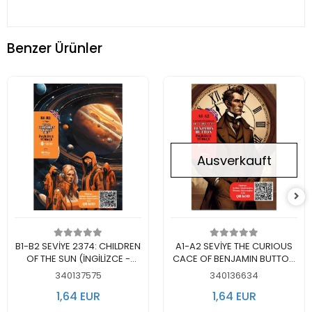
Benzer Ürünler
Ausverkauft
In den Warenkorb
Nicht auf Lager
B1-B2 SEVİYE 2374: CHILDREN
A1-A2 SEVİYE THE CURIOUS
legen
OF THE SUN (İNGİLİZCE -
CACE OF BENJAMIN BUTTON
TÜRKÇE)
(İNGİLİZCE - TÜRKÇE)
340137575
340136634
1,64 EUR
1,64 EUR