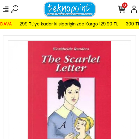
0
DAVA
299 TL'ye kadar ki siparişinizde Kargo 129.90 TL
300 TL v