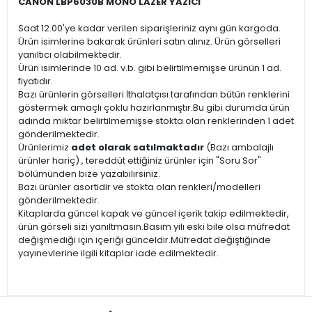
CANON LBP6030B MONO LAZER YAZICI
Saat 12.00'ye kadar verilen siparişleriniz aynı gün kargoda.
Ürün isimlerine bakarak ürünleri satın alınız. Ürün görselleri
yanıltıcı olabilmektedir.
Ürün isimlerinde 10 ad. v.b. gibi belirtilmemişse ürünün 1 ad.
fiyatıdır.
Bazı ürünlerin görselleri İthalatçısı tarafından bütün renklerini
göstermek amaçlı çoklu hazırlanmıştır.Bu gibi durumda ürün
adında miktar belirtilmemişse stokta olan renklerinden 1 adet
gönderilmektedir.
Ürünlerimiz
adet olarak satılmaktadır
(Bazı ambalajlı
ürünler hariç) , tereddüt ettiğiniz ürünler için "Soru Sor"
bölümünden bize yazabilirsiniz.
Bazı ürünler asortidir ve stokta olan renkleri/modelleri
gönderilmektedir.
Kitaplarda güncel kapak ve güncel içerik takip edilmektedir,
ürün görseli sizi yanıltmasın.Basım yılı eski bile olsa müfredat
değişmediği için içeriği günceldir.Müfredat değiştiğinde
yayınevlerine ilgili kitaplar iade edilmektedir.