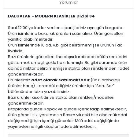
Yorumlar
DALGALAR - MODERN KLASİKLER DİZİSİ 84
Saat 12.00'ye kadar verilen siparişleriniz aynı gün kargoda.
Ürün isimlerine bakarak ürünleri satın alınız. Ürün görselleri
yanıltıcı olabilmektedir.
Ürün isimlerinde 10 ad. v.b. gibi belirtilmemişse ürünün 1 ad.
fiyatıdır.
Bazı ürünlerin görselleri İthalatçısı tarafından bütün renklerini
göstermek amaçlı çoklu hazırlanmıştır.Bu gibi durumda ürün
adında miktar belirtilmemişse stokta olan renklerinden 1 adet
gönderilmektedir.
Ürünlerimiz
adet olarak satılmaktadır
(Bazı ambalajlı
ürünler hariç) , tereddüt ettiğiniz ürünler için "Soru Sor"
bölümünden bize yazabilirsiniz.
Bazı ürünler asortidir ve stokta olan renkleri/modelleri
gönderilmektedir.
Kitaplarda güncel kapak ve güncel içerik takip edilmektedir,
ürün görseli sizi yanıltmasın.Basım yılı eski bile olsa müfredat
değişmediği için içeriği günceldir.Müfredat değiştiğinde
yayınevlerine ilgili kitaplar iade edilmektedir.