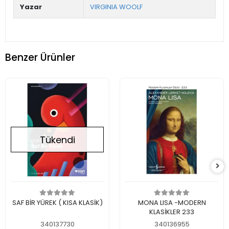
Yazar
VIRGINIA WOOLF
Benzer Ürünler
Tükendi
Stokta Yok
Sepete Ekle
SAF BİR YÜREK ( KISA KLASİK)
MONA LISA -MODERN
KLASİKLER 233
340137730
340136955