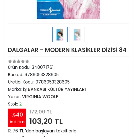
DALGALAR - MODERN KLASİKLER DİZİSİ 84
Ürün Kodu:
340071761
Barkod:
9786053328605
Üretici Kodu:
9786053328605
Marka:
İŞ BANKASI KÜLTÜR YAYINLARI
Yazar:
VIRGINIA WOOLF
Stok:
2
172,00 TL
%40
103,20 TL
indirim
13,76 TL 'den başlayan taksitlerle