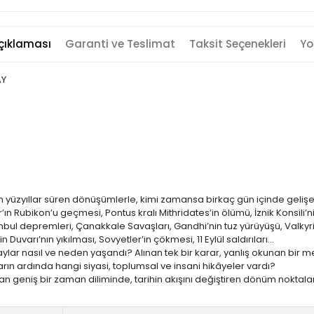
çıklaması
Garanti ve Teslimat
Taksit Seçenekleri
Yo
AY
üzyıllar süren dönüşümlerle, kimi zamansa birkaç gün içinde gelişen 
n Rubikon’u geçmesi, Pontus kralı Mithridates’in ölümü, İznik Konsili’ni
stanbul depremleri, Çanakkale Savaşları, Gandhi’nin tuz yürüyüşü, Valk
 Duvarı’nın yıkılması, Sovyetler’in çökmesi, 11 Eylül saldırıları…
olaylar nasıl ve neden yaşandı? Alınan tek bir karar, yanlış okunan bi
rın ardında hangi siyasi, toplumsal ve insani hikâyeler vardı?
 geniş bir zaman diliminde, tarihin akışını değiştiren dönüm noktala