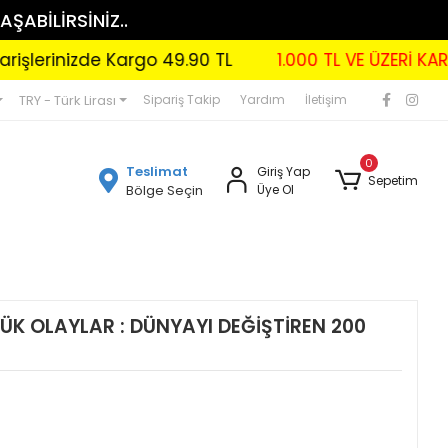
AŞABİLİRSİNİZ..
izde Kargo 49.90 TL
1.000 TL VE ÜZERİ KARGO BEDA
TRY - Türk Lirası
Sipariş Takip
Yardım
İletişim
0
Teslimat
Giriş Yap
Sepetim
Bölge Seçin
Üye Ol
ÜK OLAYLAR : DÜNYAYI DEĞİŞTİREN 200