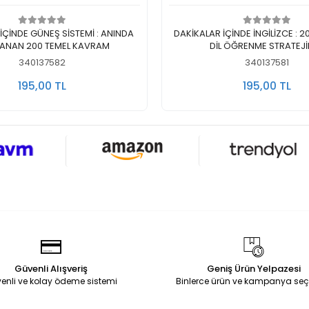
Sepete Ekle
Sepete Ekle
İÇİNDE GÜNEŞ SİSTEMİ : ANINDA
DAKİKALAR İÇİNDE İNGİLİZCE : 
LANAN 200 TEMEL KAVRAM
DİL ÖĞRENME STRATEJİ
340137582
340137581
195,00 TL
195,00 TL
Güvenli Alışveriş
Geniş Ürün Yelpazesi
enli ve kolay ödeme sistemi
Binlerce ürün ve kampanya seç