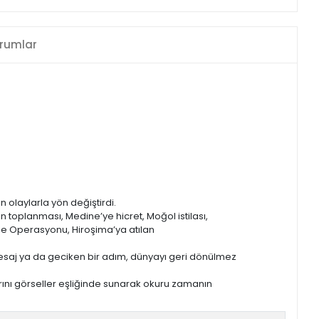
rumlar
olaylarla yön değiştirdi.
n toplanması, Medine’ye hicret, Moğol istilası,
yrie Operasyonu, Hiroşima’ya atılan
r mesaj ya da geciken bir adım, dünyayı geri dönülmez
rını görseller eşliğinde sunarak okuru zamanın