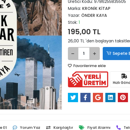
Üretici Kodu:
9786255835505
Marka:
KRONİK KİTAP
Yazar:
ÖNDER KAYA
Stok:
1
195,00 TL
26,00 TL 'den başlayan taksitle
Sepete 
Favorilerime ekle
Hızlı Gönd
e Et
Yorum Yaz
Karşılaştır
Fiyat Alarmı
Tel