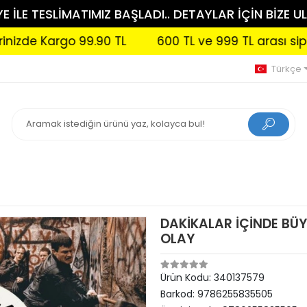
 İLE TESLİMATIMIZ BAŞLADI.. DETAYLAR İÇİN BİZE UL
argo 99.90 TL
600 TL ve 999 TL arası siparişlerin
Türkçe
DAKİKALAR İÇİNDE BÜY
OLAY
Ürün Kodu:
340137579
Barkod:
9786255835505