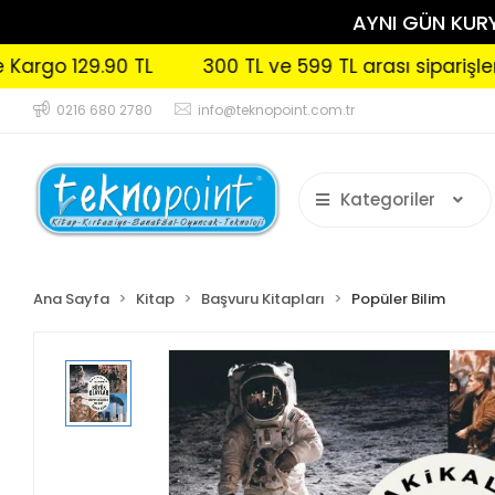
AYNI GÜN KURYE
29.90 TL
300 TL ve 599 TL arası siparişlerinizde K
0216 680 2780
info@teknopoint.com.tr
Kategoriler
Ana Sayfa
Kitap
Başvuru Kitapları
Popüler Bilim