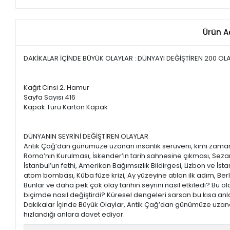
Ürün A
DAKİKALAR İÇİNDE BÜYÜK OLAYLAR : DÜNYAYI DEĞİŞTİREN 200 OL
Kağıt Cinsi 2. Hamur
Sayfa Sayısı 416
Kapak Türü Karton Kapak
DÜNYANIN SEYRİNİ DEĞİŞTİREN OLAYLAR
Antik Çağ’dan günümüze uzanan insanlık serüveni, kimi zaman y
Roma’nın Kurulması, İskender’in tarih sahnesine çıkması, Sezar’ı
İstanbul’un fethi, Amerikan Bağımsızlık Bildirgesi, Lizbon ve İ
atom bombası, Küba füze krizi, Ay yüzeyine atılan ilk adım, Berlin
Bunlar ve daha pek çok olay tarihin seyrini nasıl etkiledi? Bu 
biçimde nasıl değiştirdi? Küresel dengeleri sarsan bu kısa anla
Dakikalar İçinde Büyük Olaylar, Antik Çağ’dan günümüze uzanan
hızlandığı anlara davet ediyor.