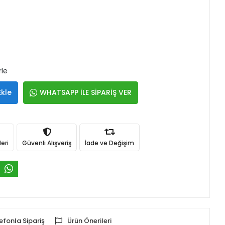
rle
Ekle
WHATSAPP İLE SİPARİŞ VER
eri
Güvenli Alışveriş
İade ve Değişim
efonla Sipariş
Ürün Önerileri