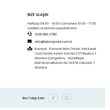
BİZE ULAŞIN
Haftaiçi 09:00 - 19:00 Cumartesi 10:00 - 17:00
saatleri arasında ulaşabilirsiniz.
0216 680 2780
info@teknopoint.com.tr
Kavacık : Kavacık Mah.Orhan Veli Kanık
Cad.Yürekli Adam Sok.No:27/1 Beykoz /
İstanbul Çengelköy : Güzeltepe
Mah.BosnaBulvarı No:143/1A Üsküdar /
İstanbul
Bizi Takip Edin