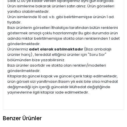
Saat 12.00'ye kadar verilen siparişleriniz aynı gün kargoda.
Ürün isimlerine bakarak ürünleri satın alınız. Ürün görselleri
yanıltıcı olabilmektedir.
Ürün isimlerinde 10 ad. v.b. gibi belirtilmemişse ürünün 1 ad.
fiyatıdır.
Bazı ürünlerin görselleri İthalatçısı tarafından bütün renklerini
göstermek amaçlı çoklu hazırlanmıştır.Bu gibi durumda ürün
adında miktar belirtilmemişse stokta olan renklerinden 1 adet
gönderilmektedir.
Ürünlerimiz
adet olarak satılmaktadır
(Bazı ambalajlı
ürünler hariç) , tereddüt ettiğiniz ürünler için "Soru Sor"
bölümünden bize yazabilirsiniz.
Bazı ürünler asortidir ve stokta olan renkleri/modelleri
gönderilmektedir.
Kitaplarda güncel kapak ve güncel içerik takip edilmektedir,
ürün görseli sizi yanıltmasın.Basım yılı eski bile olsa müfredat
değişmediği için içeriği günceldir.Müfredat değiştiğinde
yayınevlerine ilgili kitaplar iade edilmektedir.
Benzer Ürünler