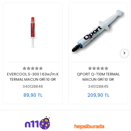
Sepete Ekle
Sepete Ekle
EVERCOOL S-300 1.63w/m.K
QPORT Q-T10M TERMAL
TERMAL MACUN GRİ 10 GR
MACUN GRİ 10 GR
340128846
340128845
89,90 TL
209,90 TL