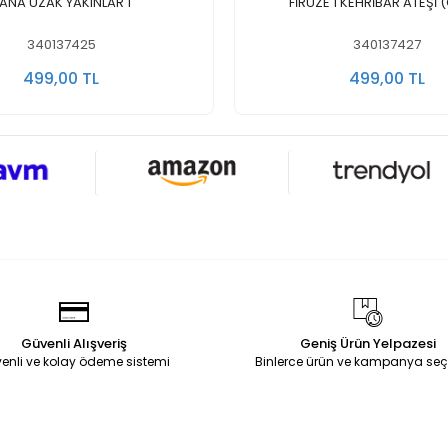
Sepete Ekle
Sepete Ekle
ANA UZAK YAKINLAR 1
FİRUZE 1 KEHRİBAR ATEŞİ (
340137425
340137427
499,00 TL
499,00 TL
Güvenli Alışveriş
Geniş Ürün Yelpazesi
enli ve kolay ödeme sistemi
Binlerce ürün ve kampanya seç