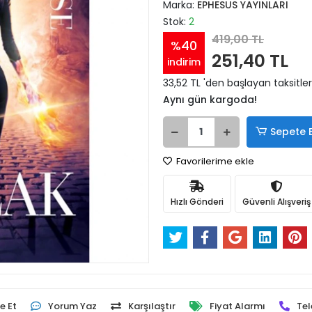
Marka:
EPHESUS YAYINLARI
Stok:
2
419,00 TL
%40
251,40 TL
indirim
33,52 TL 'den başlayan taksitler
Aynı gün kargoda!
Sepete 
Favorilerime ekle
Hızlı Gönderi
Güvenli Alışveriş
e Et
Yorum Yaz
Karşılaştır
Fiyat Alarmı
Tel