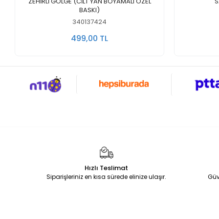
Sepete Ekle
ZEHİRLİ GÖLGE (CİLT YAN BOYAMALI ÖZEL
S
BASKI)
340137424
499,00 TL
Hızlı Teslimat
Siparişleriniz en kısa sürede elinize ulaşır.
Güv