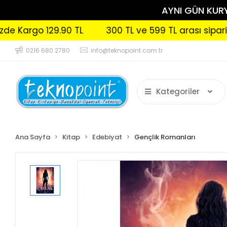
AYNI GÜN KURYE
go 129.90 TL
300 TL ve 599 TL arası siparişleriniz
0216 680 2780
info@teknopoint.com.tr
Kategoriler
Ana Sayfa
Kitap
Edebiyat
Gençlik Romanları