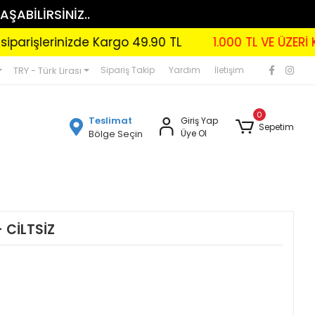
AŞABİLİRSİNİZ..
erinizde Kargo 49.90 TL
1.000 TL VE ÜZERİ KARGO 
TRY - Türk Lirası
Sipariş Takip
Yardım
İletişim
0
Teslimat
Giriş Yap
Sepetim
Bölge Seçin
Üye Ol
- CİLTSİZ