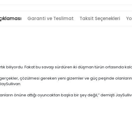
çıklaması
Garanti ve Teslimat
Taksit Seçenekleri
Yo
 biliyordu. Fakat bu savaşı sürdüren iki düşman türün ortasında kaldı
lan gerçekler, çözülmesi gereken yeni gizemler ve güç peşinde olanla
JaySullivan.
anların önüne attığı oyuncaktan başka bir şey değil,” demişti JaySulliv