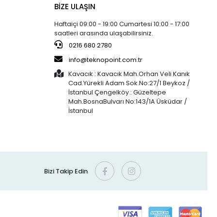
BİZE ULAŞIN
Haftaiçi 09:00 - 19:00 Cumartesi 10:00 - 17:00
saatleri arasında ulaşabilirsiniz.
0216 680 2780
info@teknopoint.com.tr
Kavacık : Kavacık Mah.Orhan Veli Kanık
Cad.Yürekli Adam Sok.No:27/1 Beykoz /
İstanbul Çengelköy : Güzeltepe
Mah.BosnaBulvarı No:143/1A Üsküdar /
İstanbul
Bizi Takip Edin