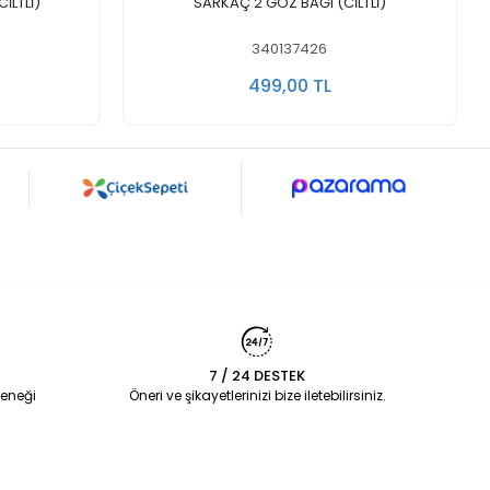
Sepete Ekle
CİLTLİ)
SARKAÇ 2 GÖZ BAĞI (CİLTLİ)
340137426
499,00 TL
7 / 24 DESTEK
eneği
Öneri ve şikayetlerinizi bize iletebilirsiniz.